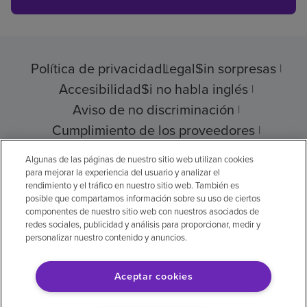
Política de privacidad
Legal
Sin sorpresas
Accesibilidad
Si no habla inglés
Aviso de no discriminación
Cumplimiento de los proveedores
Transparencia de precios
Algunas de las páginas de nuestro sitio web utilizan cookies
para mejorar la experiencia del usuario y analizar el
rendimiento y el tráfico en nuestro sitio web. También es
posible que compartamos información sobre su uso de ciertos
componentes de nuestro sitio web con nuestros asociados de
© 2026 Encompass Health Corporation
redes sociales, publicidad y análisis para proporcionar, medir y
personalizar nuestro contenido y anuncios.
Preferencias de cookies
Aceptar cookies
Aviso legal: Se tradujo con la ayuda de