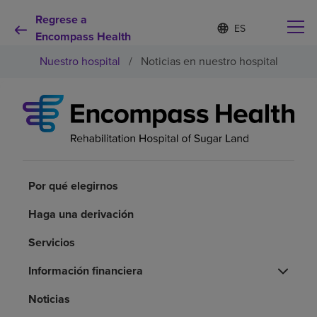
Regrese a
Lista
I
d
Encompass Health
de
i
idiomas
Nuestro hospital
/
Noticias en nuestro hospital
o
contraída
m
a
s
e
Por qué debe elegirnos
l
e
c
Servicios de rehabilitación
c
i
Por qué elegirnos
o
Pacientes y cuidadores
n
Haga una derivación
a
d
Servicios
Recursos de salud
o
Información financiera
Acerca de nosotros
Noticias