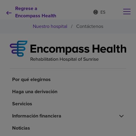
Regrese a
Lista
I
d
Encompass Health
de
i
idiomas
Nuestro hospital
/
Contáctenos
o
contraída
m
a
s
e
Por qué debe elegirnos
l
e
c
Servicios de rehabilitación
c
i
Por qué elegirnos
o
Pacientes y cuidadores
n
Haga una derivación
a
d
Servicios
Recursos de salud
o
Información financiera
Acerca de nosotros
Noticias