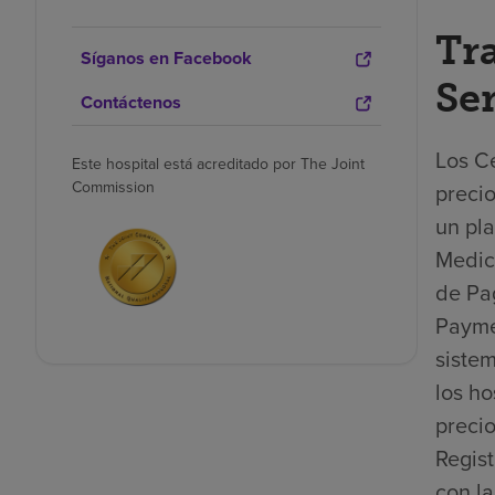
Tr
Síganos en Facebook
Se
Contáctenos
Los Ce
Este hospital está acreditado por The Joint
Commission
precio
un pla
Medica
de Pa
Payme
sistem
los ho
precio
Regis
con la