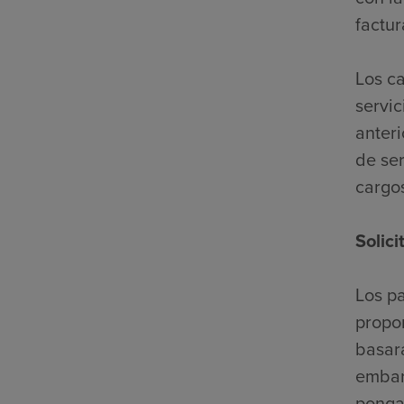
factur
Los c
servic
anter
de ser
cargo
Solic
Los pa
propor
basará
embar
ponga