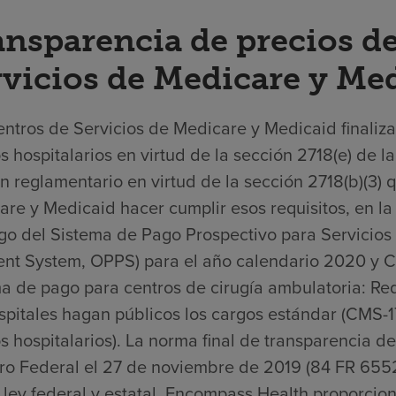
ansparencia de precios de
rvicios de Medicare y Me
ntros de Servicios de Medicare y Medicaid finaliza
s hospitalarios en virtud de la sección 2718(e) de 
n reglamentario en virtud de la sección 2718(b)(3) 
re y Medicaid hacer cumplir esos requisitos, en la 
go del Sistema de Pago Prospectivo para Servicios 
nt System, OPPS) para el año calendario 2020 y Ca
a de pago para centros de cirugía ambulatoria: Req
spitales hagan públicos los cargos estándar (CMS-1
s hospitalarios). La norma final de transparencia de
tro Federal el 27 de noviembre de 2019 (84 FR 6552
 ley federal y estatal, Encompass Health proporcio