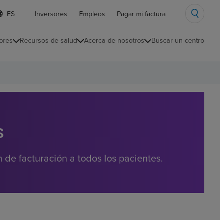
ista
Inversores
Empleos
Pagar mi factura
e
diomas
ores
Recursos de salud
Acerca de nosotros
Buscar un centro
ontraída
s
de facturación a todos los pacientes.