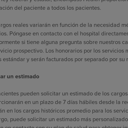
ación del paciente a todos los pacientes.
argos reales variarán en función de la necesidad m
ios. Póngase en contacto con el hospital directame
iormente si tiene alguna pregunta sobre nuestros c
vicio prospectivo. Los honorarios por los servicios 
s estándar y serán facturados por separado por su
itar un estimado
cientes pueden solicitar un estimado de los cargos
cionarán en un plazo de 7 días hábiles desde la re
n en los cargos históricos promedio para los servic
go, puede solicitar un estimado más personalizado
n en contacto con su plan de salud para obtener i