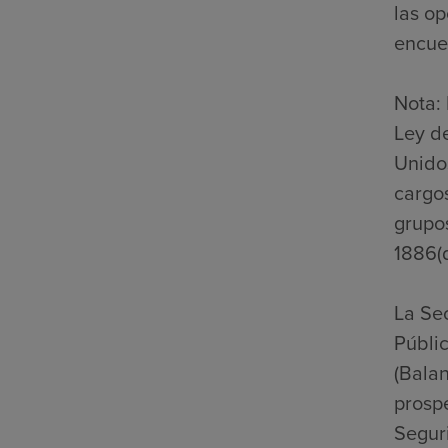
las op
encuen
Nota: 
Ley d
Unidos
cargos
grupo
1886(d
La Se
Públic
(Bala
prospe
Seguri