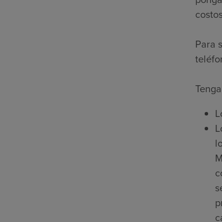
costos
Para s
teléfo
Tenga 
L
L
l
M
c
s
p
c