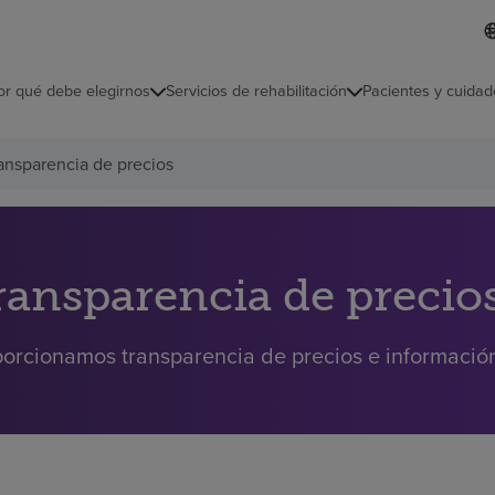
I
L
d
d
i
i
o
or qué debe elegirnos
Servicios de rehabilitación
Pacientes y cuidad
c
m
a
s
ansparencia de precios
e
l
e
c
c
i
ransparencia de precio
o
n
a
orcionamos transparencia de precios e información 
d
o