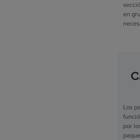
secció
en gr
necesa
C
Los pa
funci
por l
paquet