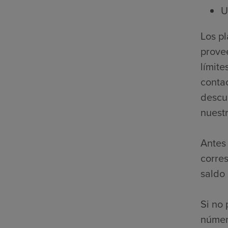
U
Los p
prove
límite
contac
descue
nuestr
Antes 
corre
saldo
Si no 
númer