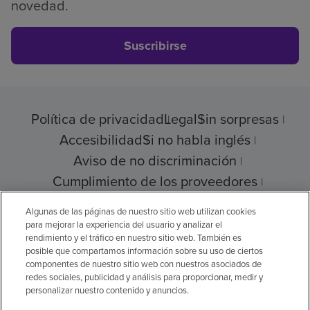
novedad.
Suscribirse
Política de privacidad
Legal
Sin sorpresas
Accesibilidad
Si no habla inglés
Aviso de no discriminación
Cumplimiento de los proveedores
Transparencia de precios
Algunas de las páginas de nuestro sitio web utilizan cookies
para mejorar la experiencia del usuario y analizar el
rendimiento y el tráfico en nuestro sitio web. También es
posible que compartamos información sobre su uso de ciertos
© 2026 Encompass Health Corporation
componentes de nuestro sitio web con nuestros asociados de
redes sociales, publicidad y análisis para proporcionar, medir y
Preferencias de cookies
personalizar nuestro contenido y anuncios.