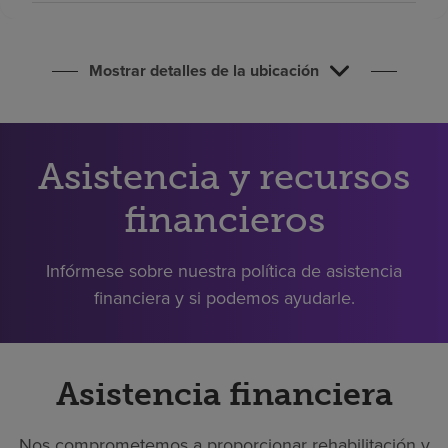
Buscar un centro
Mostrar detalles de la ubicación
Inversores
Empleos
Pagar mi factura
Asistencia y recursos
financieros
Infórmese sobre nuestra política de asistencia
financiera y si podemos ayudarle.
Asistencia financiera
Nos comprometemos a proporcionar rehabilitación y