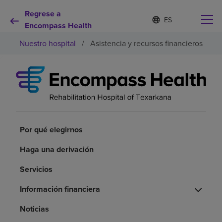
Regrese a
I
Lista
d
Encompass Health
de
i
idiomas
Nuestro hospital
/
Asistencia y recursos financieros
o
contraída
m
a
s
e
Por qué debe elegirnos
l
e
c
Servicios de rehabilitación
c
i
Por qué elegirnos
o
Pacientes y cuidadores
n
Haga una derivación
a
d
Servicios
Recursos de salud
o
Información financiera
Acerca de nosotros
Noticias