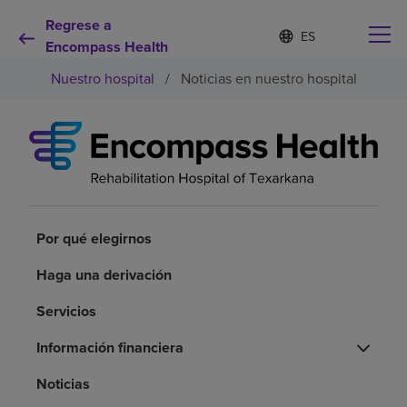
Regrese a
Lista
I
d
Encompass Health
de
i
idiomas
Nuestro hospital
/
Noticias en nuestro hospital
o
contraída
m
a
s
e
Por qué debe elegirnos
l
e
c
Servicios de rehabilitación
c
i
Por qué elegirnos
o
Pacientes y cuidadores
n
Haga una derivación
a
d
Servicios
Recursos de salud
o
Información financiera
Acerca de nosotros
Noticias