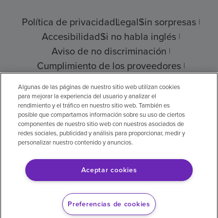
Política de privacidad
Legal
Sin sorpresas
Accesibilidad
Si no habla inglés
Aviso de no discriminación
Cumplimiento de los proveedores
Transparencia de precios
Algunas de las páginas de nuestro sitio web utilizan cookies
para mejorar la experiencia del usuario y analizar el
rendimiento y el tráfico en nuestro sitio web. También es
posible que compartamos información sobre su uso de ciertos
componentes de nuestro sitio web con nuestros asociados de
© 2026 Encompass Health Corporation
redes sociales, publicidad y análisis para proporcionar, medir y
personalizar nuestro contenido y anuncios.
Preferencias de cookies
Aceptar cookies
Aviso legal: Se tradujo con la ayuda de
inteligencia artificial (IA). La versión en inglés
Preferencias de cookies
es la versión oficial.