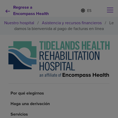
Regrese a
Lista
I
d
Encompass Health
de
i
idiomas
Nuestro hospital
/
Asistencia y recursos financieros
/
Le
o
contraída
m
damos la bienvenida al pago de facturas en línea
a
s
e
Por qué debe elegirnos
l
e
c
Servicios de rehabilitación
c
i
o
Pacientes y cuidadores
n
a
d
Recursos de salud
Por qué elegirnos
o
Haga una derivación
Acerca de nosotros
Servicios