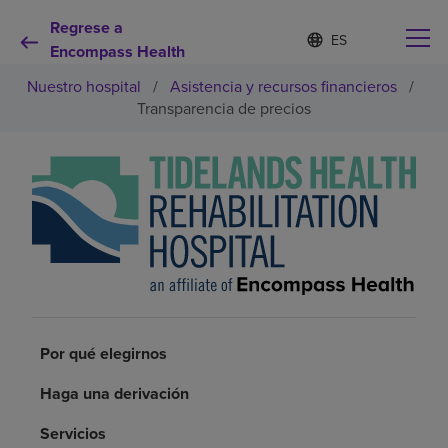
Regrese a
Lista
I
d
Encompass Health
de
i
idiomas
Nuestro hospital
/
Asistencia y recursos financieros
/
o
contraída
m
Transparencia de precios
a
s
e
Por qué debe elegirnos
l
e
c
Servicios de rehabilitación
c
i
o
Pacientes y cuidadores
n
a
d
Recursos de salud
Por qué elegirnos
o
Haga una derivación
Acerca de nosotros
Servicios