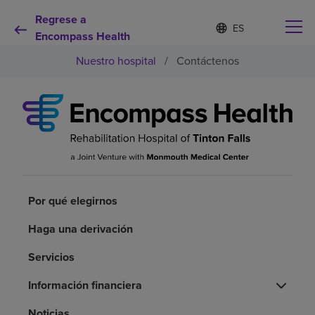
Regrese a
Lista
I
d
Encompass Health
de
i
idiomas
Nuestro hospital
/
Contáctenos
o
contraída
m
a
s
e
Por qué debe elegirnos
l
e
c
Servicios de rehabilitación
c
i
o
Por qué elegirnos
Pacientes y cuidadores
n
a
Haga una derivación
d
Recursos de salud
o
Servicios
Acerca de nosotros
Información financiera
Noticias