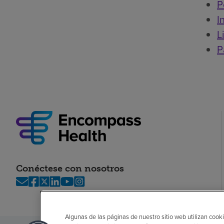
P
I
L
P
Conéctese con nosotros
Algunas de las páginas de nuestro sitio web utilizan cooki