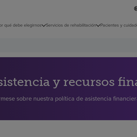
I
L
d
d
i
i
o
or qué debe elegirnos
Servicios de rehabilitación
Pacientes y cuidad
c
m
a
s
e
l
e
c
c
i
sistencia y recursos fi
o
n
a
rmese sobre nuestra política de asistencia financie
d
o