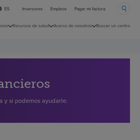
ista
Inversores
Empleos
Pagar mi factura
e
diomas
ores
Recursos de salud
Acerca de nosotros
Buscar un centro
ontraída
nancieros
ra y si podemos ayudarle.