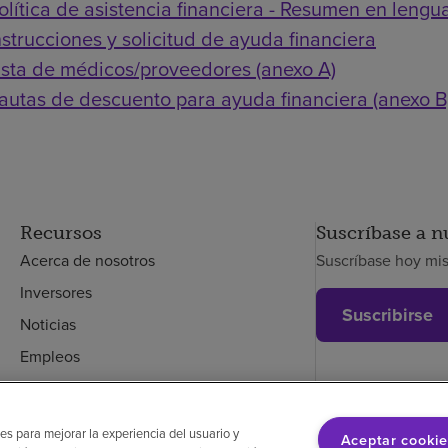
olítica de asistencia financiera - Resumen en lengua
nstrucciones y solicitud de ayuda financiera
ista de médicos/proveedores (anexo A)
autas de descuento para ayuda financiera (anexo B
Recursos
Suscríbase a n
Acerca de nosotros
Suscríbase hoy mi
Inversores
Suscribirse
Noticias
Empleos
Empleados
es para mejorar la experiencia del usuario y
Aceptar cookie