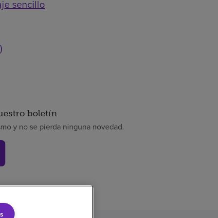
je sencillo
)
uestro boletín
smo y no se pierda ninguna novedad.
s