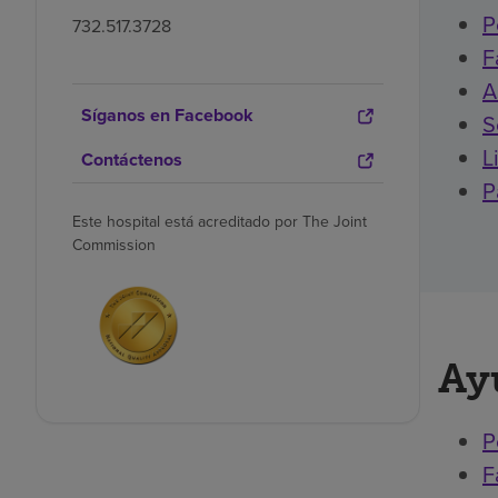
P
732.517.3728
F
A
Síganos en Facebook
S
L
Contáctenos
P
Este hospital está acreditado por The Joint
Commission
Ay
P
F