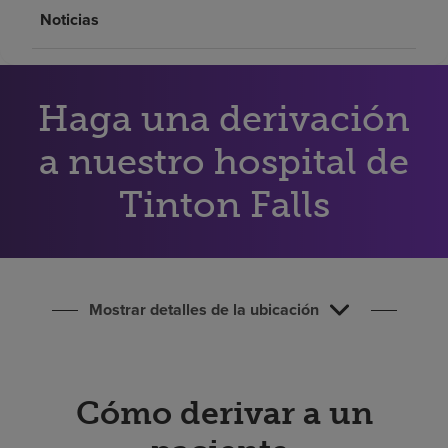
Buscar un centro
Noticias
Inversores
Haga una derivación
Empleos
a nuestro hospital de
Pagar mi factura
Tinton Falls
Mostrar detalles de la ubicación
Cómo derivar a un