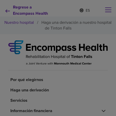
Regrese a
Lista
I
d
Encompass Health
de
i
idiomas
Nuestro hospital
/
Haga una derivación a nuestro hospital
o
contraída
m
de Tinton Falls
a
s
e
Por qué debe elegirnos
l
e
c
Servicios de rehabilitación
c
i
o
Pacientes y cuidadores
n
Por qué elegirnos
a
d
Recursos de salud
Haga una derivación
o
Servicios
Acerca de nosotros
Información financiera