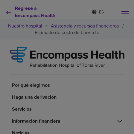
Regrese a
Lista
I
d
Encompass Health
de
i
idiomas
Nuestro hospital
/
Asistencia y recursos financieros
/
o
contraída
m
Estimado de costo de buena fe
a
s
e
Por qué debe elegirnos
l
e
c
Servicios de rehabilitación
c
i
o
Por qué elegirnos
Pacientes y cuidadores
n
a
Haga una derivación
d
Recursos de salud
o
Servicios
Acerca de nosotros
Información financiera
Noticias