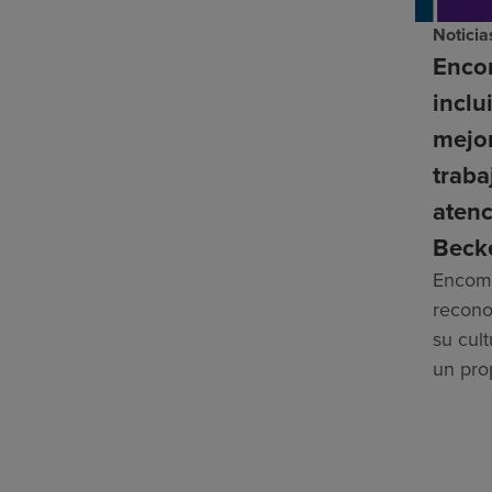
Noticia
Enco
inclu
mejor
traba
aten
Beck
Encomp
recono
su cul
un pro