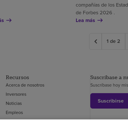
compañías de los Esta
de Forbes 2026 .
ás
Lea más
1
de
2
Recursos
Suscríbase a n
Acerca de nosotros
Suscríbase hoy mi
Inversores
Suscribirse
Noticias
Empleos
Empleados