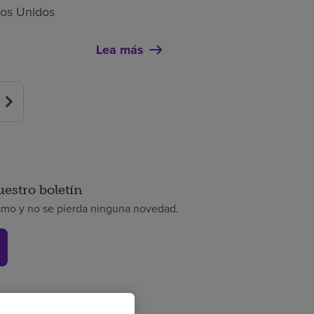
dos Unidos
Lea más
uestro boletín
smo y no se pierda ninguna novedad.