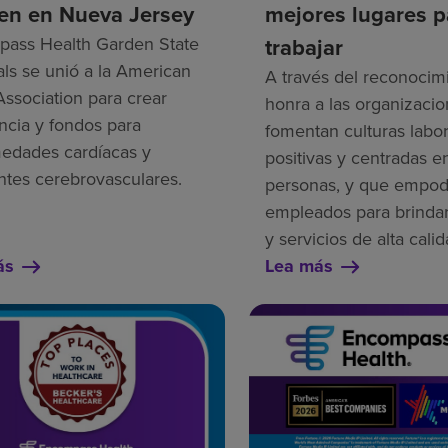
n en Nueva Jersey
mejores lugares p
ass Health Garden State
trabajar
als se unió a la American
A través del reconocim
Association para crear
honra a las organizaci
ncia y fondos para
fomentan culturas labo
edades cardíacas y
positivas y centradas en
ntes cerebrovasculares.
personas, y que empod
empleados para brindar
y servicios de alta calid
ás
Lea más