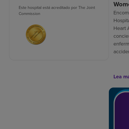
Wome
Este hospital está acreditado por The Joint
Encomp
Commission
Hospit
Heart 
concie
enferm
accide
Lea m