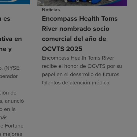
Noticias
h es
Encompass Health Toms
River nombrado socio
ativa en
comercial del año de
ne y
OCVTS 2025
Encompass Health Toms River
recibe el honor de OCVTS por su
. (NYSE:
papel en el desarrollo de futuros
operador
talentos de atención médica.
ación de
s, anunció
o en la
 más
e Fortune
as mejores