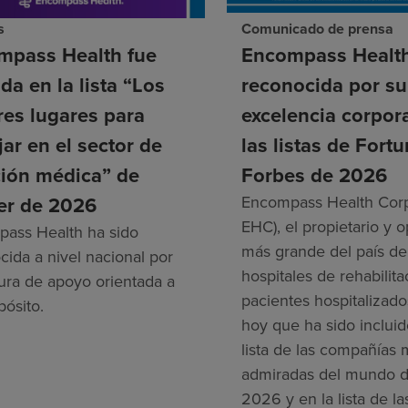
s
Comunicado de prensa
mpass Health fue
Encompass Healt
ida en la lista “Los
reconocida por su
es lugares para
excelencia corpor
jar en el sector de
las listas de Fortu
ción médica” de
Forbes de 2026
er de 2026
Encompass Health Corp
EHC), el propietario y 
ass Health ha sido
más grande del país de
cida a nivel nacional por
hospitales de rehabilit
tura de apoyo orientada a
pacientes hospitalizado
pósito.
hoy que ha sido incluid
lista de las compañías
admiradas del mundo d
2026 y en la lista de l