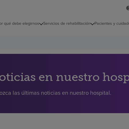
L
I
d
d
i
i
o
or qué debe elegirnos
Servicios de rehabilitación
Pacientes y cuidad
c
m
a
s
e
l
e
c
c
i
oticias en nuestro hosp
o
n
a
zca las últimas noticias en nuestro hospital.
d
o