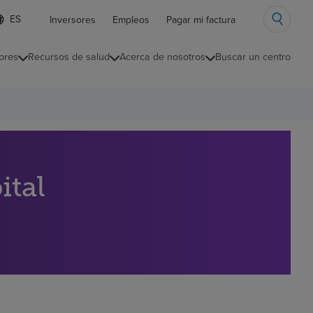
ista
Inversores
Empleos
Pagar mi factura
e
diomas
ores
Recursos de salud
Acerca de nosotros
Buscar un centro
ontraída
ital