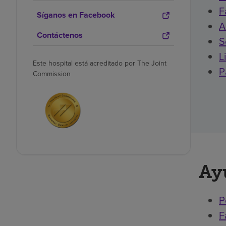
F
Síganos en Facebook
A
Contáctenos
S
L
Este hospital está acreditado por The Joint
P
Commission
Ay
P
F