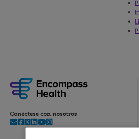
P
I
L
P
Conéctese con nosotros