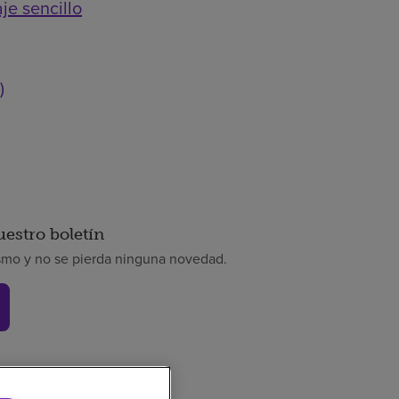
je sencillo
)
uestro boletín
smo y no se pierda ninguna novedad.