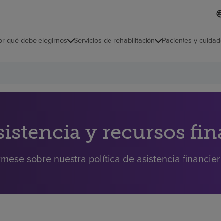
I
L
d
d
i
i
o
or qué debe elegirnos
Servicios de rehabilitación
Pacientes y cuidad
c
m
a
s
e
l
e
c
c
i
sistencia y recursos fi
o
n
a
rmese sobre nuestra política de asistencia financie
d
o