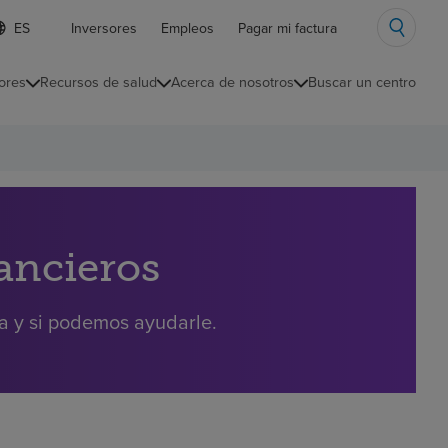
ista
Inversores
Empleos
Pagar mi factura
e
diomas
ores
Recursos de salud
Acerca de nosotros
Buscar un centro
ontraída
nancieros
ra y si podemos ayudarle.