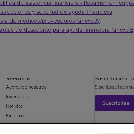
olítica de asistencia financiera - Resumen en lengua
nstrucciones y solicitud de ayuda financiera
ista de médicos/proveedores (anexo A)
autas de descuento para ayuda financiera (anexo B
Recursos
Suscríbase a n
Acerca de nosotros
Suscríbase hoy mi
Inversores
Suscribirse
Noticias
Empleos
Empleados