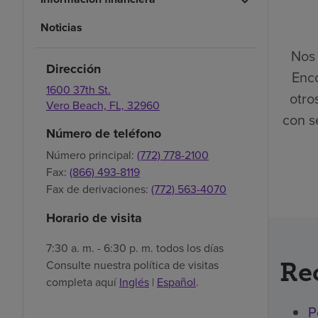
Noticias
Nos 
Dirección
Enco
1600 37th St.
otro
Vero Beach,
FL,
32960
con s
Número de teléfono
Número principal:
(772) 778-2100
Fax:
(866) 493-8119
Fax de derivaciones:
(772) 563-4070
Horario de visita
7:30 a. m. - 6:30 p. m. todos los días
Re
Consulte nuestra política de visitas
completa aquí
Inglés
|
Español
.
P