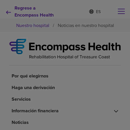
Regrese a
I
Lista
d
Encompass Health
de
i
idiomas
Nuestro hospital
/
Noticias en nuestro hospital
o
contraída
m
a
s
e
Por qué debe elegirnos
l
e
c
Servicios de rehabilitación
c
i
Por qué elegirnos
o
Pacientes y cuidadores
n
Haga una derivación
a
d
Servicios
Recursos de salud
o
Información financiera
Acerca de nosotros
Noticias