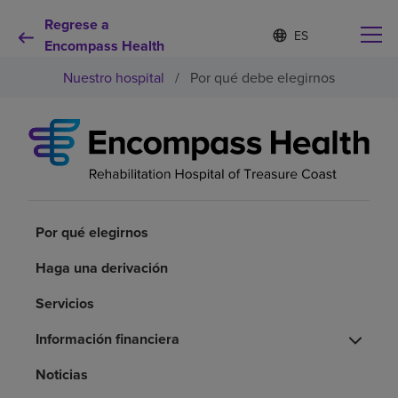
Regrese a
I
Lista
d
Encompass Health
de
i
idiomas
Nuestro hospital
/
Por qué debe elegirnos
o
contraída
m
a
s
e
Por qué debe elegirnos
l
e
c
Servicios de rehabilitación
c
i
Por qué elegirnos
o
Pacientes y cuidadores
n
Haga una derivación
a
d
Servicios
Recursos de salud
o
Información financiera
Acerca de nosotros
Noticias