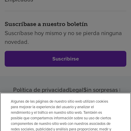
Suscríbase a nuestro boletín
Suscríbase hoy mismo y no se pierda ninguna
novedad.
Suscribirse
Política de privacidad
Legal
Sin sorpresas
Accesibilidad
Si no habla inglés
Algunas de las páginas de nuestro sitio web utilizan cookies
Aviso de no discriminación
para mejorar la experiencia del usuario y analizar el
rendimiento y el tráfico en nuestro sitio web. También es
Cumplimiento de los proveedores
posible que compartamos información sobre su uso de ciertos
Transparencia de precios
componentes de nuestro sitio web con nuestros asociados de
redes sociales, publicidad y análisis para proporcionar, medir y