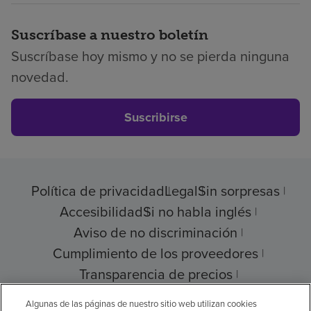
Suscríbase a nuestro boletín
Suscríbase hoy mismo y no se pierda ninguna
novedad.
Suscribirse
Política de privacidad
Legal
Sin sorpresas
Accesibilidad
Si no habla inglés
Aviso de no discriminación
Cumplimiento de los proveedores
Transparencia de precios
Ayuda para pagar su factura
Algunas de las páginas de nuestro sitio web utilizan cookies