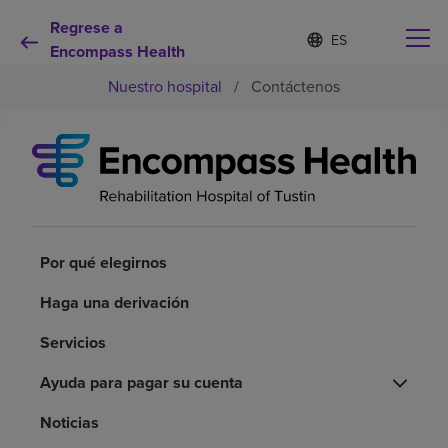
Regrese a
Lista
I
d
Encompass Health
de
i
idiomas
Nuestro hospital
/
Contáctenos
o
contraída
m
a
s
e
Por qué debe elegirnos
l
e
c
Servicios de rehabilitación
c
i
Por qué elegirnos
o
Pacientes y cuidadores
n
Haga una derivación
a
d
Servicios
Recursos de salud
o
Ayuda para pagar su cuenta
Acerca de nosotros
Noticias