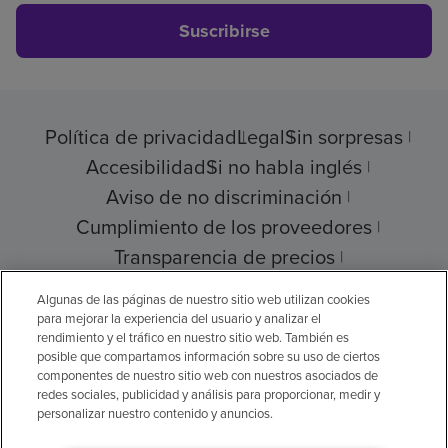
Suscribirse
Política de privacidad
Legal
Sin sorpresas
Accesibilidad
Si no habla inglés
Aviso de no discriminación
Cumplimiento de los proveedores
Transparencia de precios
Ayuda para pagar su factura
Algunas de las páginas de nuestro sitio web utilizan cookies
para mejorar la experiencia del usuario y analizar el
rendimiento y el tráfico en nuestro sitio web. También es
posible que compartamos información sobre su uso de ciertos
componentes de nuestro sitio web con nuestros asociados de
© 2026 Encompass Health Corporation
redes sociales, publicidad y análisis para proporcionar, medir y
personalizar nuestro contenido y anuncios.
Preferencias de cookies