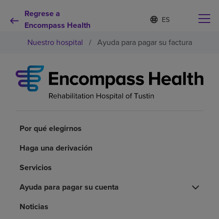
Regrese a
Lista
I
d
Encompass Health
de
i
idiomas
Nuestro hospital
/
Ayuda para pagar su factura
o
contraída
m
a
s
e
Por qué debe elegirnos
l
e
c
Servicios de rehabilitación
c
i
Por qué elegirnos
o
Pacientes y cuidadores
n
Haga una derivación
a
d
Servicios
Recursos de salud
o
Ayuda para pagar su cuenta
Acerca de nosotros
Noticias