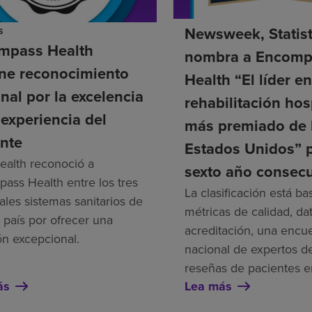
s
Newsweek, Statis
mpass Health
nombra a Encomp
ene reconocimiento
Health “El líder e
nal por la excelencia
rehabilitación hos
 experiencia del
más premiado de 
nte
Estados Unidos” 
alth reconoció a
sexto año consecu
ass Health entre los tres
La clasificación está b
ales sistemas sanitarios de
métricas de calidad, da
 país por ofrecer una
acreditación, una encu
ón excepcional.
nacional de expertos de
reseñas de pacientes e
ás
Lea más