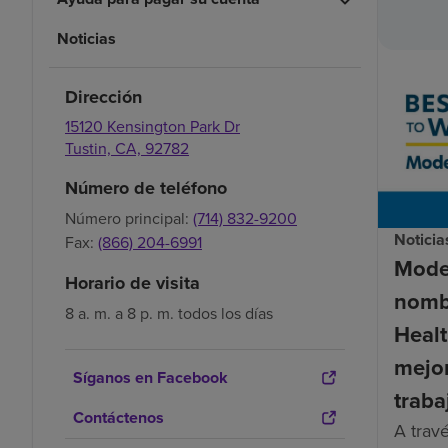
Noticias
Dirección
15120 Kensington Park Dr
Tustin,
CA,
92782
Número de teléfono
Número principal:
(714) 832-9200
Noticia
Fax:
(866) 204-6991
Mode
Horario de visita
nomb
8 a. m. a 8 p. m. todos los días
Healt
mejor
Síganos en Facebook
traba
Contáctenos
A trav