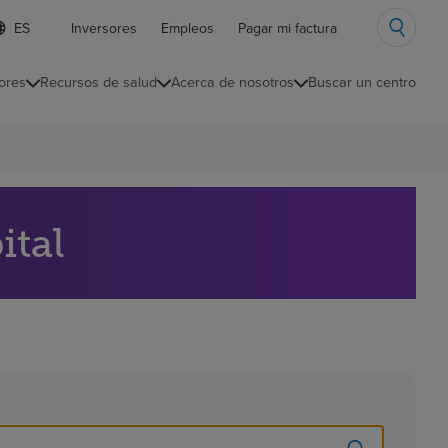
ista
Inversores
Empleos
Pagar mi factura
e
diomas
ores
Recursos de salud
Acerca de nosotros
Buscar un centro
ontraída
ital