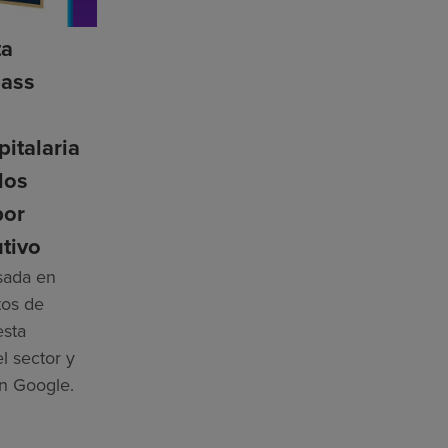
ta
ass
n
pitalaria
los
por
tivo
asada en
tos de
esta
l sector y
n Google.