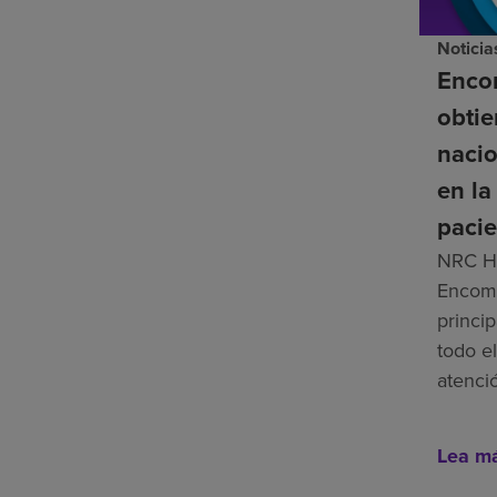
Noticia
Enco
obti
nacio
en la
pacie
NRC He
Encomp
princip
todo el
atenci
Lea m