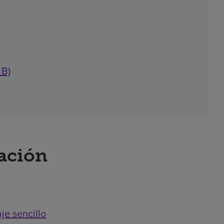
 B)
ración
je sencillo