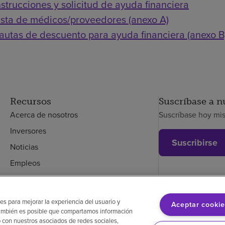
nstrucciones y solicitud de ayuda financiera
ista de médicos/proveedores (anexo A)
autas de descuento para ayuda financiera (anexo B
Recursos
Suscríbase a n
Acerca de nosotros
Suscríbase hoy mi
Inversores
Suscribirse
Noticias
Empleos
Empleados
es para mejorar la experiencia del usuario y
Aceptar cookie
. También es posible que compartamos información
glés
Aviso de no discriminación
Cumplimiento de los proveedores
Transpa
 con nuestros asociados de redes sociales,