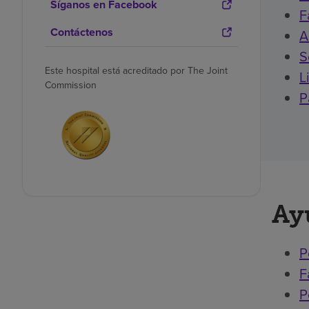
Síganos en Facebook
F
Contáctenos
A
S
Este hospital está acreditado por The Joint
L
Commission
P
Ay
P
F
P