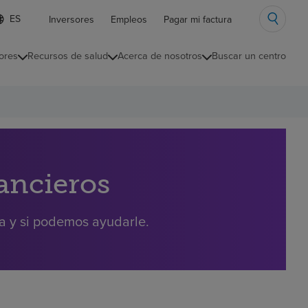
ista
Inversores
Empleos
Pagar mi factura
e
diomas
ores
Recursos de salud
Acerca de nosotros
Buscar un centro
ontraída
nancieros
ra y si podemos ayudarle.