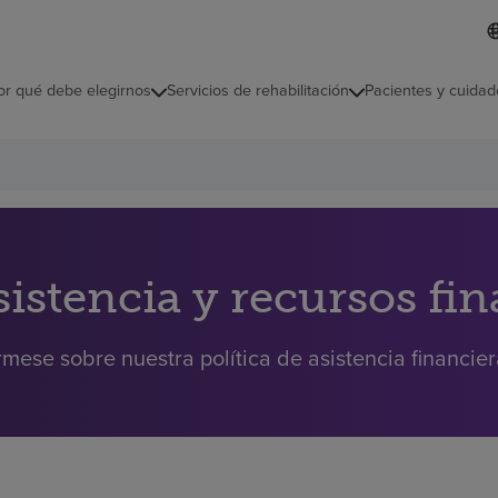
L
I
d
d
i
i
o
or qué debe elegirnos
Servicios de rehabilitación
Pacientes y cuidad
c
m
a
s
e
l
e
c
c
i
sistencia y recursos fi
o
n
a
rmese sobre nuestra política de asistencia financie
d
o