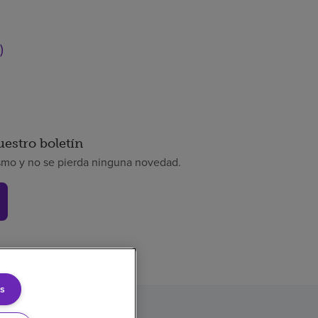
)
uestro boletín
smo y no se pierda ninguna novedad.
s
rencia de precios