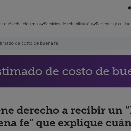
L
I
d
d
i
i
o
or qué debe elegirnos
Servicios de rehabilitación
Pacientes y cuidad
c
m
a
s
timado de costo de buena fe
e
l
e
c
c
stimado de costo de bu
i
o
n
a
d
o
ene derecho a recibir un 
ena fe” que explique cuán