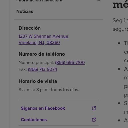
mé
Noticias
Según
Dirección
seguro
1237 W Sherman Avenue
T
Vineland,
NJ,
08360
c
Número de teléfono
c
Número principal:
(856) 696-7100
A
Fax:
(866) 713-9074
m
Horario de visita
p
8 a. m. a 8 p. m. todos los días.
p
S
Síganos en Facebook
i
A
Contáctenos