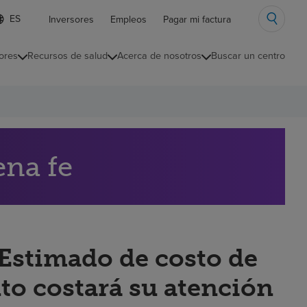
ista
Inversores
Empleos
Pagar mi factura
e
diomas
ores
Recursos de salud
Acerca de nosotros
Buscar un centro
ontraída
ena fe
“Estimado de costo de
to costará su atención