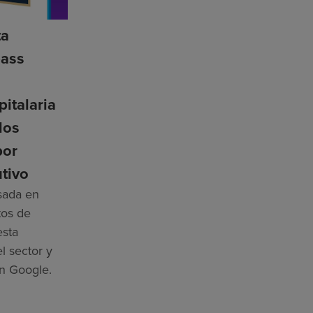
ta
ass
n
pitalaria
los
por
tivo
asada en
tos de
esta
l sector y
n Google.