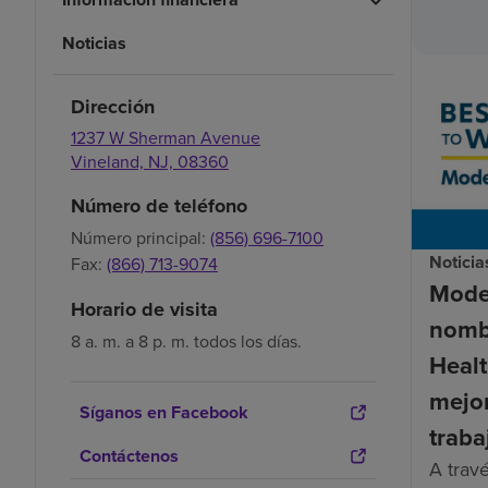
Noticias
Dirección
1237 W Sherman Avenue
Vineland,
NJ,
08360
Número de teléfono
Número principal:
(856) 696-7100
Noticia
Fax:
(866) 713-9074
Mode
Horario de visita
nomb
8 a. m. a 8 p. m. todos los días.
Healt
mejor
Síganos en Facebook
traba
Contáctenos
A trav