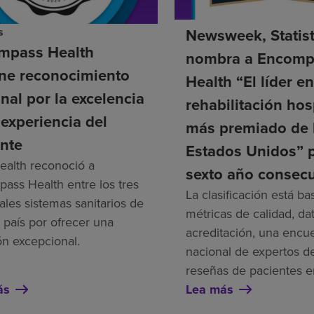
s
Newsweek, Statis
mpass Health
nombra a Encomp
ene reconocimiento
Health “El líder e
nal por la excelencia
rehabilitación hos
 experiencia del
más premiado de 
nte
Estados Unidos” 
alth reconoció a
sexto año consecu
ass Health entre los tres
La clasificación está b
ales sistemas sanitarios de
métricas de calidad, da
 país por ofrecer una
acreditación, una encu
ón excepcional.
nacional de expertos de
reseñas de pacientes e
ás
Lea más