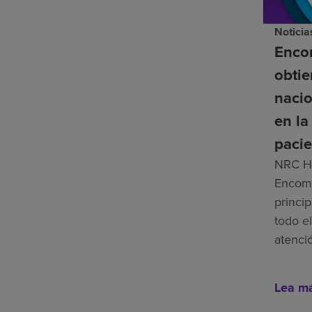
Noticia
Enco
obti
nacio
en la
pacie
NRC He
Encomp
princip
todo el
atenci
Lea m