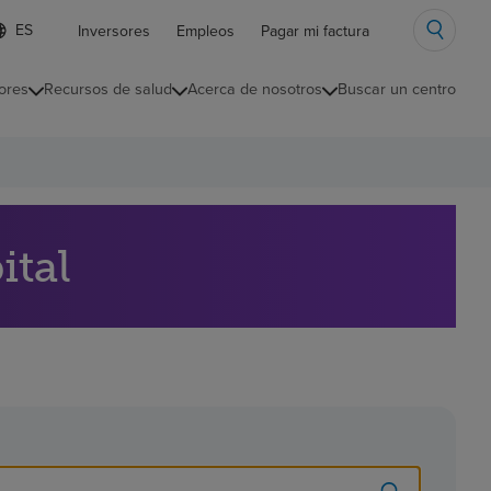
ista
Inversores
Empleos
Pagar mi factura
e
diomas
ores
Recursos de salud
Acerca de nosotros
Buscar un centro
ontraída
ital