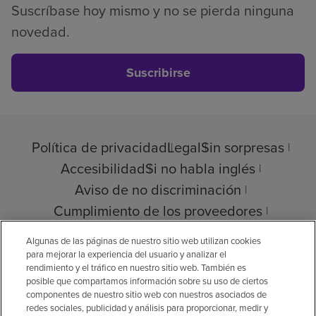
Suscríbase hoy mismo y no se pierda ninguna
novedad.
Suscribirse
Política de privacidad
Legal
Sin sorpresas
Accesibilidad
Si no habla inglés
Aviso de no discriminación
Cumplimiento de los proveedores
Transparencia de precios
Algunas de las páginas de nuestro sitio web utilizan cookies
para mejorar la experiencia del usuario y analizar el
rendimiento y el tráfico en nuestro sitio web. También es
posible que compartamos información sobre su uso de ciertos
componentes de nuestro sitio web con nuestros asociados de
© 2026 Encompass Health Corporation
redes sociales, publicidad y análisis para proporcionar, medir y