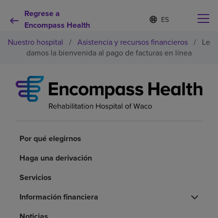
Regrese a
Lista
I
d
Encompass Health
de
i
idiomas
Nuestro hospital
/
Asistencia y recursos financieros
/
Le
o
contraída
m
damos la bienvenida al pago de facturas en línea
a
s
e
Por qué debe elegirnos
l
e
c
Servicios de rehabilitación
c
i
o
Por qué elegirnos
Pacientes y cuidadores
n
a
Haga una derivación
d
Recursos de salud
o
Servicios
Acerca de nosotros
Información financiera
Noticias