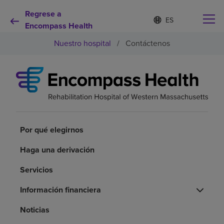
Regrese a
Lista
I
d
Encompass Health
de
i
idiomas
Nuestro hospital
/
Contáctenos
o
contraída
m
a
s
e
Por qué debe elegirnos
l
e
c
Servicios de rehabilitación
c
Por qué elegirnos
i
o
Pacientes y cuidadores
n
Haga una derivación
a
d
Servicios
Recursos de salud
o
Información financiera
Acerca de nosotros
Noticias