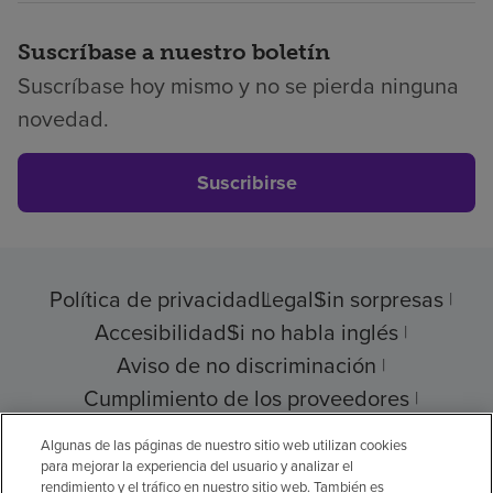
Suscríbase a nuestro boletín
Suscríbase hoy mismo y no se pierda ninguna
novedad.
Suscribirse
Política de privacidad
Legal
Sin sorpresas
Accesibilidad
Si no habla inglés
Aviso de no discriminación
Cumplimiento de los proveedores
Transparencia de precios
Algunas de las páginas de nuestro sitio web utilizan cookies
para mejorar la experiencia del usuario y analizar el
rendimiento y el tráfico en nuestro sitio web. También es