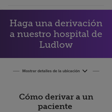
Buscar un centro
Haga una derivación
Inversores
Empleos
a nuestro hospital de
Pagar mi factura
Ludlow
Mostrar detalles de la ubicación
Cómo derivar a un
paciente