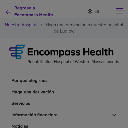
Regrese a
Lista
I
d
Encompass Health
de
i
idiomas
Nuestro hospital
/
Haga una derivación a nuestro hospital
o
contraída
m
de Ludlow
a
s
e
Por qué debe elegirnos
l
e
c
Servicios de rehabilitación
c
i
o
Por qué elegirnos
Pacientes y cuidadores
n
a
Haga una derivación
d
Recursos de salud
o
Servicios
Información financiera
Acerca de nosotros
Noticias