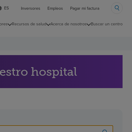
ista
Inversores
Empleos
Pagar mi factura
e
diomas
ores
Recursos de salud
Acerca de nosotros
Buscar un centro
ontraída
estro hospital