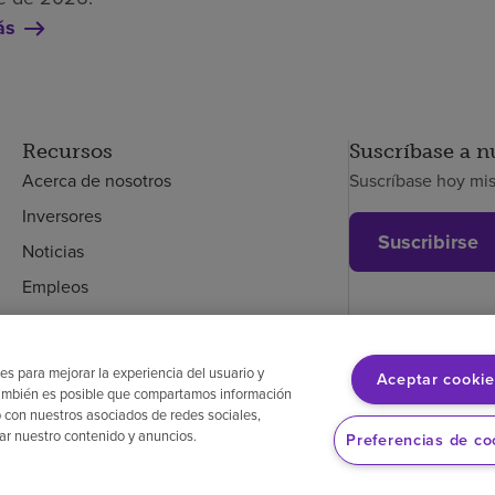
ás
Recursos
Suscríbase a n
Acerca de nosotros
Suscríbase hoy mi
Inversores
Suscribirse
Noticias
Empleos
Empleados
es para mejorar la experiencia del usuario y
Aceptar cookie
. También es posible que compartamos información
glés
Aviso de no discriminación
Cumplimiento de los proveedores
 con nuestros asociados de redes sociales,
zar nuestro contenido y anuncios.
Preferencias de co