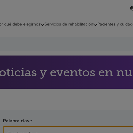
L
I
d
d
i
i
o
or qué debe elegirnos
Servicios de rehabilitación
Pacientes y cuidad
c
m
a
s
e
l
e
c
c
oticias y eventos en nu
i
o
n
a
d
o
Palabra clave