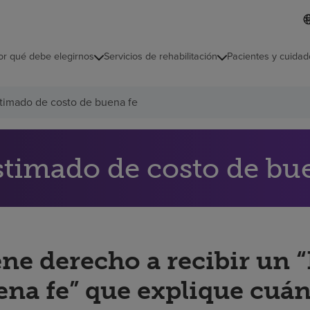
L
I
d
d
i
i
o
or qué debe elegirnos
Servicios de rehabilitación
Pacientes y cuidad
c
m
a
s
timado de costo de buena fe
e
l
e
c
c
stimado de costo de bu
i
o
n
a
d
o
ene derecho a recibir un 
ena fe” que explique cuán