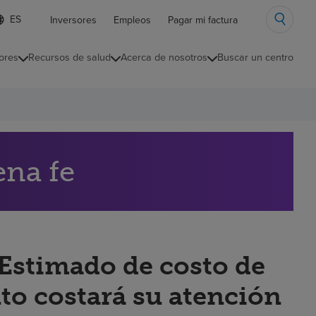
ista
Inversores
Empleos
Pagar mi factura
e
diomas
ores
Recursos de salud
Acerca de nosotros
Buscar un centro
ontraída
ena fe
“Estimado de costo de
to costará su atención