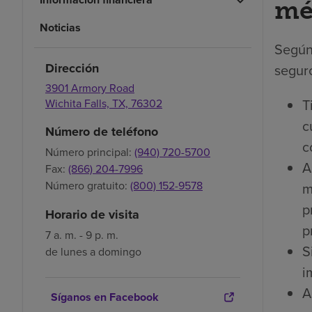
mé
Noticias
Según
Dirección
seguro
3901 Armory Road
T
Wichita Falls,
TX,
76302
c
Número de teléfono
c
Número principal:
(940) 720-5700
A
Fax:
(866) 204-7996
Número gratuito:
(800) 152-9578
m
p
Horario de visita
p
7 a. m. - 9 p. m.
S
de lunes a domingo
i
A
Síganos en Facebook