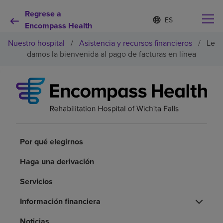
Regrese a
Lista
I
d
Encompass Health
de
i
idiomas
Nuestro hospital
/
Asistencia y recursos financieros
/
Le
o
contraída
m
damos la bienvenida al pago de facturas en línea
a
s
e
Por qué debe elegirnos
l
e
c
Servicios de rehabilitación
c
i
o
Por qué elegirnos
Pacientes y cuidadores
n
a
Haga una derivación
d
Recursos de salud
o
Servicios
Acerca de nosotros
Información financiera
Noticias