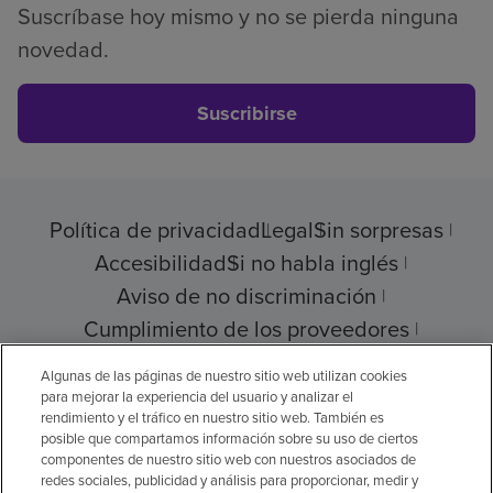
Suscríbase hoy mismo y no se pierda ninguna
novedad.
Suscribirse
Política de privacidad
Legal
Sin sorpresas
Accesibilidad
Si no habla inglés
Aviso de no discriminación
Cumplimiento de los proveedores
Transparencia de precios
Algunas de las páginas de nuestro sitio web utilizan cookies
para mejorar la experiencia del usuario y analizar el
rendimiento y el tráfico en nuestro sitio web. También es
posible que compartamos información sobre su uso de ciertos
componentes de nuestro sitio web con nuestros asociados de
© 2026 Encompass Health Corporation
redes sociales, publicidad y análisis para proporcionar, medir y