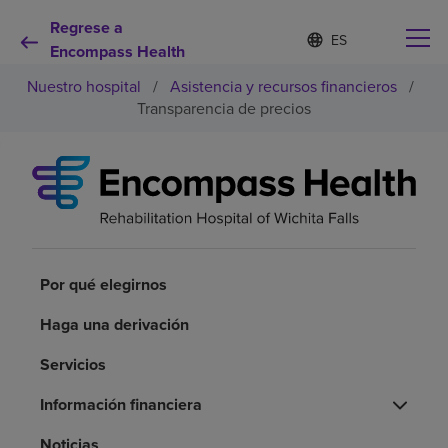
Regrese a
Lista
I
d
Encompass Health
de
i
idiomas
Nuestro hospital
/
Asistencia y recursos financieros
/
o
contraída
m
Transparencia de precios
a
s
e
Por qué debe elegirnos
l
e
c
Servicios de rehabilitación
c
i
o
Por qué elegirnos
Pacientes y cuidadores
n
a
Haga una derivación
d
Recursos de salud
o
Servicios
Acerca de nosotros
Información financiera
Noticias