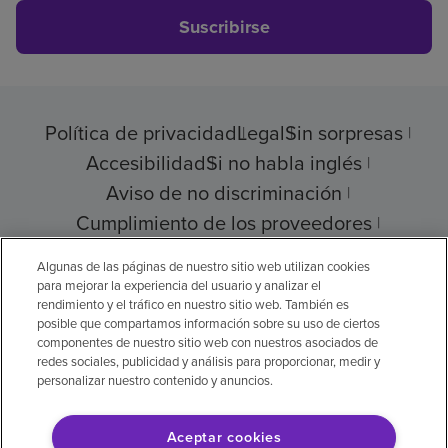
Suscribirse
Política de privacidad
Legal
Sin sorpresas
Accesibilidad
Si no habla inglés
Aviso de no discriminación
Cumplimiento de los proveedores
Transparencia de precios
Algunas de las páginas de nuestro sitio web utilizan cookies
para mejorar la experiencia del usuario y analizar el
rendimiento y el tráfico en nuestro sitio web. También es
posible que compartamos información sobre su uso de ciertos
componentes de nuestro sitio web con nuestros asociados de
© 2026 Encompass Health Corporation
redes sociales, publicidad y análisis para proporcionar, medir y
personalizar nuestro contenido y anuncios.
Preferencias de cookies
Aceptar cookies