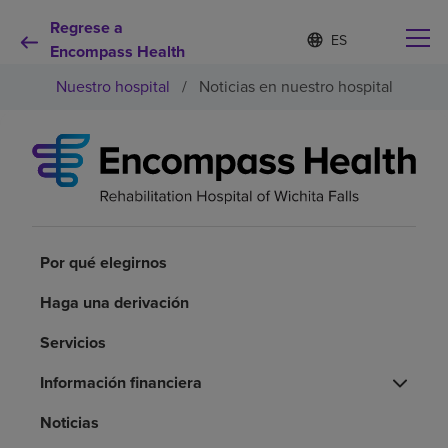
Regrese a
Lista
I
d
Encompass Health
de
i
idiomas
Nuestro hospital
/
Noticias en nuestro hospital
o
contraída
m
a
s
e
Por qué debe elegirnos
l
e
c
Servicios de rehabilitación
c
i
Por qué elegirnos
o
Pacientes y cuidadores
n
Haga una derivación
a
d
Servicios
Recursos de salud
o
Información financiera
Acerca de nosotros
Noticias