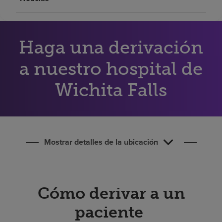
Buscar un centro
Haga una derivación
Inversores
Empleos
a nuestro hospital de
Pagar mi factura
Wichita Falls
Mostrar detalles de la ubicación
Cómo derivar a un
paciente