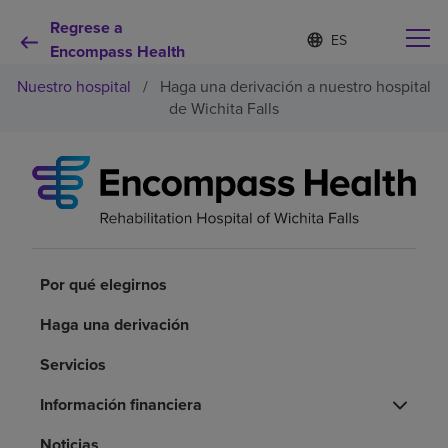
Regrese a
Lista
I
d
Encompass Health
de
i
idiomas
Nuestro hospital
/
Haga una derivación a nuestro hospital
o
contraída
m
de Wichita Falls
a
s
e
Por qué debe elegirnos
l
e
c
Servicios de rehabilitación
c
i
o
Por qué elegirnos
Pacientes y cuidadores
n
a
Haga una derivación
d
Recursos de salud
o
Servicios
Acerca de nosotros
Información financiera
Noticias