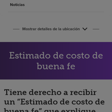
Buscar un centro
Noticias
Inversores
Mostrar detalles de la ubicación
Empleos
Pagar mi factura
Estimado de costo de
buena fe
Tiene derecho a recibir
un “Estimado de costo de
buena fe” que explique