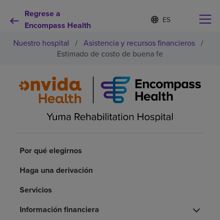
Regrese a
I
Lista
d
Encompass Health
de
i
idiomas
Nuestro hospital
/
Asistencia y recursos financieros
/
o
contraída
m
Estimado de costo de buena fe
a
s
e
Por qué debe elegirnos
l
e
c
Servicios de rehabilitación
c
i
o
Pacientes y cuidadores
n
Por qué elegirnos
a
d
Recursos de salud
Haga una derivación
o
Servicios
Acerca de nosotros
Información financiera