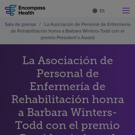
I
Lista
d
de
i
idiomas
Sala de prensa
/
La Asociación de Personal de Enfermería
o
Encuentre una localidad cerca de usted
contraída
de Rehabilitación honra a Barbara Winters-Todd con el
m
a
premio President’s Award
s
e
l
La Asociación de
Por qué debe elegirnos
e
c
Personal de
c
Servicios de rehabilitación
i
o
Enfermería de
n
Pacientes y cuidadores
a
Rehabilitación honra
d
o
a Barbara Winters-
Recursos de salud
Todd con el premio
Acerca de nosotros