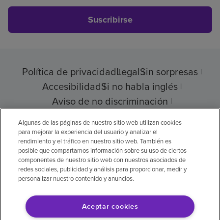
Suscribirse
Política de privacidad
Legal
Sin sorpresas
Accesibilidad
Si no habla inglés
Aviso de no discriminación
Cumplimiento de los proveedores
Algunas de las páginas de nuestro sitio web utilizan cookies
para mejorar la experiencia del usuario y analizar el
rendimiento y el tráfico en nuestro sitio web. También es
posible que compartamos información sobre su uso de ciertos
componentes de nuestro sitio web con nuestros asociados de
© 2026 Encompass Health Corporation
redes sociales, publicidad y análisis para proporcionar, medir y
personalizar nuestro contenido y anuncios.
Preferencias de cookies
Aceptar cookies
Aviso legal: Se tradujo con la ayuda de