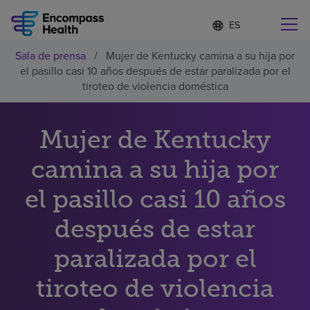
Lista
I
d
de
i
idiomas
Sala de prensa
/
Mujer de Kentucky camina a su hija por
o
Encuentre una localidad cerca de usted
contraída
el pasillo casi 10 años después de estar paralizada por el
m
a
tiroteo de violencia doméstica
s
e
l
Mujer de Kentucky
Por qué debe elegirnos
e
c
camina a su hija por
c
Servicios de rehabilitación
i
o
el pasillo casi 10 años
n
Pacientes y cuidadores
a
después de estar
d
o
paralizada por el
Recursos de salud
tiroteo de violencia
Acerca de nosotros