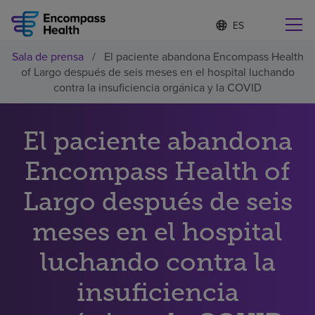
I
Lista
d
de
i
idiomas
Sala de prensa
/
El paciente abandona Encompass Health
o
Encuentre una localidad cerca de usted
contraída
of Largo después de seis meses en el hospital luchando
m
a
contra la insuficiencia orgánica y la COVID
s
e
l
El paciente abandona
Por qué debe elegirnos
e
c
Encompass Health of
c
Servicios de rehabilitación
i
o
Largo después de seis
n
Pacientes y cuidadores
a
meses en el hospital
d
o
luchando contra la
Recursos de salud
insuficiencia
Acerca de nosotros