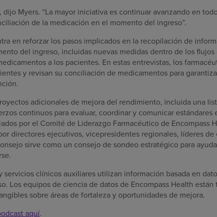
 dijo Myers. “La mayor iniciativa es continuar avanzando en todo
nciliación de la medicación en el momento del ingreso”.
tra en reforzar los pasos implicados en la recopilación de infor
to del ingreso, incluidas nuevas medidas dentro de los flujos 
medicamentos a los pacientes. En estas entrevistas, los farmacé
ientes y revisan su conciliación de medicamentos para garantiza
nción.
yectos adicionales de mejora del rendimiento, incluida una list
erzos continuos para evaluar, coordinar y comunicar estándares e
uiados por el Comité de Liderazgo Farmacéutico de Encompass H
por directores ejecutivos, vicepresidentes regionales, líderes de
consejo sirve como un consejo de sondeo estratégico para ayuda
rse.
 servicios clínicos auxiliares utilizan información basada en dato
eso. Los equipos de ciencia de datos de Encompass Health están
tangibles sobre áreas de fortaleza y oportunidades de mejora.
podcast aquí
.