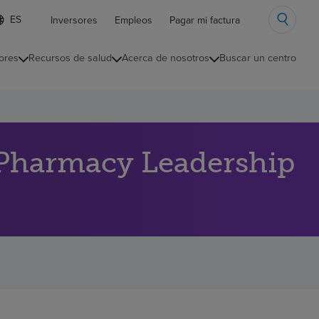
ista
Inversores
Empleos
Pagar mi factura
e
diomas
ores
Recursos de salud
Acerca de nosotros
Buscar un centro
ontraída
"Pharmacy Leadership