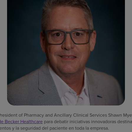
esident of Pharmacy and Ancillary Clinical Services Shawn Myer
de Becker Healthcare
para debatir iniciativas innovadoras destina
ntos y la seguridad del paciente en toda la empresa.