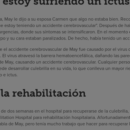
 estoy sufriendo un ictus
a, May le dijo a su esposa Carmen que algo no estaba bien. Reco
 que estoy teniendo un accidente cerebrovascular". Después de h
urgencias, donde sus síntomas se intensificaron. En el momento 
rpo y su cara estaban paralizados. De hecho, había tenido un acc
 el accidente cerebrovascular de May fue causado por el virus d
 El virus atravesó la barrera hematoencefálica, dañando las pare
de May, causando un accidente cerebrovascular. Cualquier pers
uede desarrollar culebrilla en su vida, lo que conlleva un mayor r
 e ictus.
la rehabilitación
de dos semanas en el hospital para recuperarse de la culebrilla,
litation Hospital para rehabilitación hospitalaria. Afortunadamente
abla de May, pero tenía mucho trabajo que hacer para recuperar l