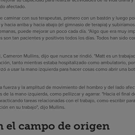
ado afectado.
e caminar con sus terapeutas, primero con un bastón y luego por
 y hacia arriba y hacia abajo (el gimnasio de terapia) y subiríamo
semanas, puede mejorar un poco cada día. “Algo que era muy imp
s son tan pacientes y positivos todos los días. Todos han sido c
, Cameron Mullins, dijo que nunca se rindió. "Matt es un trabaja
tación, tanto mientras estaba hospitalizado como ambulatorio, p
ó a usar la mano izquierda para hacer cosas como abrir una bote
 fuerza y la amplitud de movimiento del hombro y del lado afec
 de la mano izquierda, como pellizcar y agarrar. "Hacia el final d
cticando tareas relacionadas con el trabajo, como escribir para
ión en su trabajo", dijo Mullins.
n el campo de origen