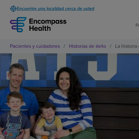
Encuentre una localidad cerca de usted
P
Pacientes y cuidadores
/
Historias de éxito
/
La historia