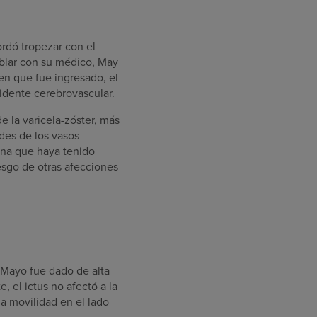
”
rdó tropezar con el
ablar con su médico, May
en que fue ingresado, el
idente cerebrovascular.
e la varicela-zóster, más
des de los vasos
ona que haya tenido
iesgo de otras afecciones
 Mayo fue dado de alta
, el ictus no afectó a la
a movilidad en el lado