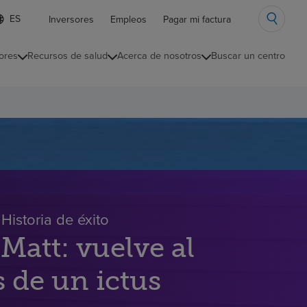
ista
Inversores
Empleos
Pagar mi factura
e
diomas
ores
Recursos de salud
Acerca de nosotros
Buscar un centro
ontraída
Historia de éxito
 Matt: vuelve al
 de un ictus