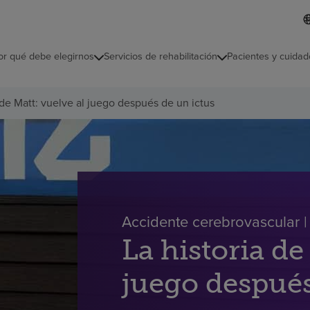
L
I
d
d
i
i
o
or qué debe elegirnos
Servicios de rehabilitación
Pacientes y cuidad
c
m
a
s
 de Matt: vuelve al juego después de un ictus
e
l
e
c
c
i
o
n
a
Accidente cerebrovascular | 
d
o
La historia de
juego después