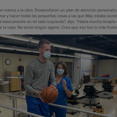
on manos a la obra. Desarrollaron un plan de atención personali
inar y hacer todas las pequeñas cosas a las que May estaba acos
da básicamente en mi lado izquierdo", dijo. “Había mucha terap
a ropa. No tenía ningún agarre. Creo que eso fue lo más frustr