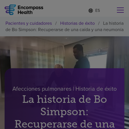
Lista
I
d
de
i
idiomas
Pacientes y cuidadores
/
Historias de éxito
/
La historia
o
Encuentre una localidad cerca de usted
contraída
de Bo Simpson: Recuperarse de una caída y una neumonía
m
a
s
e
l
Por qué debe elegirnos
e
c
c
Servicios de rehabilitación
i
o
n
Afecciones pulmonares | Historia de éxito
Pacientes y cuidadores
a
d
La historia de Bo
o
Recursos de salud
Simpson:
Recuperarse de una
Acerca de nosotros