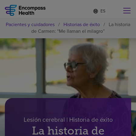
Lista
I
d
de
i
idiomas
Pacientes y cuidadores
/
Historias de éxito
/
La historia
o
Encuentre una localidad cerca de usted
contraída
de Carmen: “Me llaman el milagro”
m
a
s
e
l
Por qué debe elegirnos
e
c
c
Servicios de rehabilitación
i
o
n
Pacientes y cuidadores
a
d
o
Recursos de salud
Lesión cerebral | Historia de éxito
La historia de
Acerca de nosotros