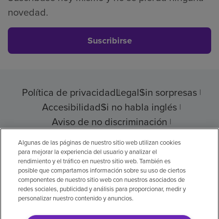
novedad.
Suscribirse
Política de privacidad
Legal
Sin sorpresas
Accesibilidad
Si no habla inglés
Aviso de no discriminación
Cumplimiento de los proveedores
Algunas de las páginas de nuestro sitio web utilizan cookies
para mejorar la experiencia del usuario y analizar el
rendimiento y el tráfico en nuestro sitio web. También es
posible que compartamos información sobre su uso de ciertos
componentes de nuestro sitio web con nuestros asociados de
© 2026 Encompass Health Corporation
redes sociales, publicidad y análisis para proporcionar, medir y
personalizar nuestro contenido y anuncios.
Preferencias de cookies