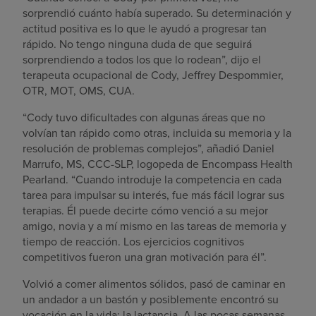
sorprendió cuánto había superado. Su determinación y
actitud positiva es lo que le ayudó a progresar tan
rápido. No tengo ninguna duda de que seguirá
sorprendiendo a todos los que lo rodean”, dijo el
terapeuta ocupacional de Cody, Jeffrey Despommier,
OTR, MOT, OMS, CUA.
“Cody tuvo dificultades con algunas áreas que no
volvían tan rápido como otras, incluida su memoria y la
resolución de problemas complejos”, añadió Daniel
Marrufo, MS, CCC-SLP, logopeda de Encompass Health
Pearland. “Cuando introduje la competencia en cada
tarea para impulsar su interés, fue más fácil lograr sus
terapias. Él puede decirte cómo venció a su mejor
amigo, novia y a mí mismo en las tareas de memoria y
tiempo de reacción. Los ejercicios cognitivos
competitivos fueron una gran motivación para él”.
Volvió a comer alimentos sólidos, pasó de caminar en
un andador a un bastón y posiblemente encontró su
vocación en la vida: la lactancia. A las pocas semanas