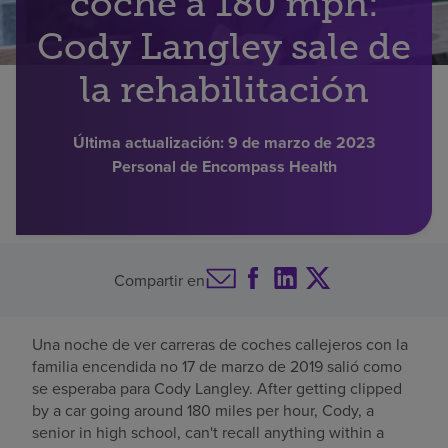
coche a 180 mph:
Buscar un centro
Cody Langley sale de
la rehabilitación
Inversores
Última actualización:
9 de marzo de 2023
Empleos
Personal de Encompass Health
Pagar mi factura
Compartir en
Una noche de ver carreras de coches callejeros con la
familia encendida no 17 de marzo de 2019 salió como
se esperaba para Cody Langley. After getting clipped
by a car going around 180 miles per hour, Cody, a
senior in high school, can't recall anything within a