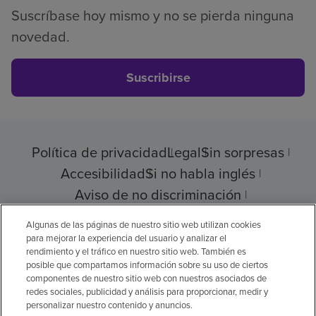
Suscríbase hoy mismo y no se pierda ninguna
novedad.
Suscribirse
Política de privacidad
Legal
Sin sorpresas
Accesibilidad
Si no habla inglés
Aviso de no discriminación
Cumplimiento de los proveedores
Algunas de las páginas de nuestro sitio web utilizan cookies
para mejorar la experiencia del usuario y analizar el
rendimiento y el tráfico en nuestro sitio web. También es
posible que compartamos información sobre su uso de ciertos
componentes de nuestro sitio web con nuestros asociados de
© 2026 Encompass Health Corporation
redes sociales, publicidad y análisis para proporcionar, medir y
personalizar nuestro contenido y anuncios.
Preferencias de cookies