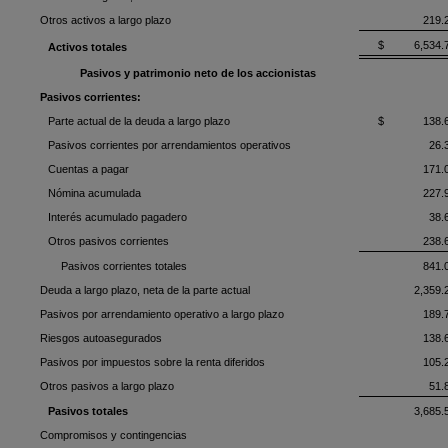
Otros activos a largo plazo
219.
$ 6,534.
Activos totales
Pasivos y patrimonio neto de los accionistas
Pasivos corrientes:
Parte actual de la deuda a largo plazo
$ 138.
Pasivos corrientes por arrendamientos operativos
26.
Cuentas a pagar
171.
Nómina acumulada
227.
Interés acumulado pagadero
38.
Otros pasivos corrientes
238.
Pasivos corrientes totales
841.
Deuda a largo plazo, neta de la parte actual
2,359.
Pasivos por arrendamiento operativo a largo plazo
189.
Riesgos autoasegurados
138.
Pasivos por impuestos sobre la renta diferidos
105.
Otros pasivos a largo plazo
51.
Pasivos totales
3,685.
Compromisos y contingencias