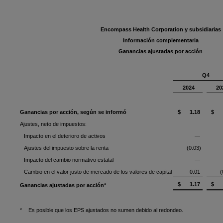
Encompass Health Corporation y subsidiarias
Información complementaria
Ganancias ajustadas por acción
Q4
2024
20
Ganancias por acción, según se informó
$ 1.18
$ 0
Ajustes, neto de impuestos:
Impacto en el deterioro de activos
—
Ajustes del impuesto sobre la renta
(0.03)
Impacto del cambio normativo estatal
—
Cambio en el valor justo de mercado de los valores de capital
0.01
(
$ 1.17
$ 0
Ganancias ajustadas por acción*
*
Es posible que los EPS ajustados no sumen debido al redondeo.