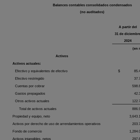
Balances contables consolidados condensados
(no auditados)
A partir del
31 de diciembr
2024
(en 
Activos
Activos actuales:
Efectivo y equivalentes de efectivo
$ 85.
Efectivo restringido
37.
Cuentas por cobrar
598.
Gastos prepagados
42.
Otros activos actuales
122.
Total de activos actuales
886.
Propiedad y equipo, neto
3,643.
Activos por derecho de uso de arrendamientos operativos
203.
Fondo de comercio
1,284.
Activos intangibles, netos
297.