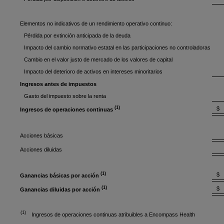
Elementos no indicativos de un rendimiento operativo continuo:
Pérdida por extinción anticipada de la deuda
Impacto del cambio normativo estatal en las participaciones no controladoras
Cambio en el valor justo de mercado de los valores de capital
Impacto del deterioro de activos en intereses minoritarios
Ingresos antes de impuestos
Gasto del impuesto sobre la renta
(1)
$ 
Ingresos de operaciones continuas
Acciones básicas
Acciones diluidas
(1)
$
Ganancias básicas por acción
(1)
$
Ganancias diluidas por acción
(1)
Ingresos de operaciones continuas atribuibles a Encompass Health