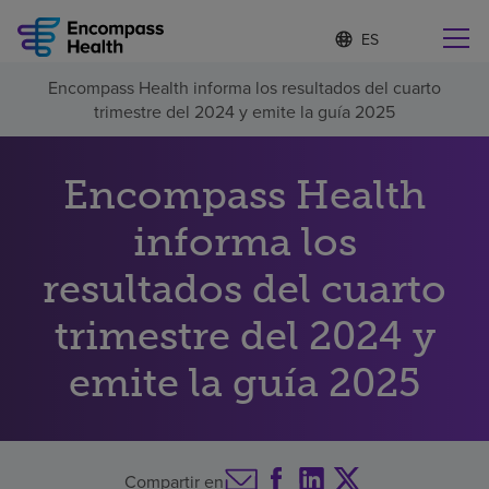
I
Lista
d
de
i
idiomas
Encompass Health informa los resultados del cuarto
o
contraída
trimestre del 2024 y emite la guía 2025
m
a
s
e
Encompass Health
l
Por qué debe elegirnos
e
informa los
c
c
resultados del cuarto
Servicios de rehabilitación
i
o
n
trimestre del 2024 y
Pacientes y cuidadores
a
d
emite la guía 2025
o
Recursos de salud
Acerca de nosotros
Compartir en