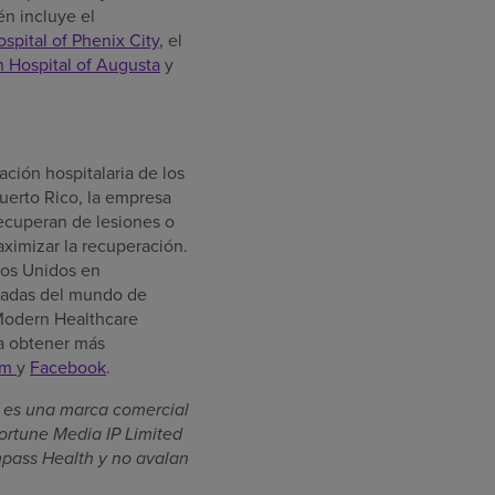
n incluye el
ospital of Phenix City
, el
n Hospital of Augusta
y
ción hospitalaria de los
uerto Rico, la empresa
recuperan de lesiones o
ximizar la recuperación.
dos Unidos en
iradas del mundo de
 Modern Healthcare
a obtener más
am
y
Facebook
.
® es una marca comercial
ortune Media IP Limited
ompass Health y no avalan