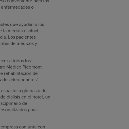
eso conveniente para los
de enfermedades o
iales que ayudan a los
e la médula espinal,
cia. Los pacientes
uentes de médicos y
cer a todos los
entro Médico Piedmont
e rehabilitación de
dados circundantes”.
n espacioso gimnasio de
de diálisis en el hotel, un
sciplinario de
ersonalizados para
e empresa conjunta con