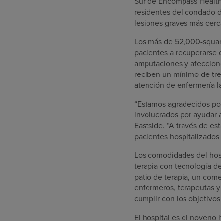
Sur de Encompass Health.
residentes del condado d
lesiones graves más cerc
Los más de 52,000-square
pacientes a recuperarse 
amputaciones y afeccione
reciben un mínimo de tres
atención de enfermería l
“Estamos agradecidos por
involucrados por ayudar 
Eastside. “A través de e
pacientes hospitalizados 
Los comodidades del hosp
terapia con tecnología de 
patio de terapia, un come
enfermeros, terapeutas y
cumplir con los objetivo
El hospital es el noveno