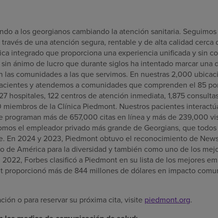
do a los georgianos cambiando la atención sanitaria. Seguimos
través de una atención segura, rentable y de alta calidad cerca 
ca integrado que proporciona una experiencia unificada y sin 
sin ánimo de lucro que durante siglos ha intentado marcar una d
 las comunidades a las que servimos. En nuestras 2,000 ubicaci
pacientes y atendemos a comunidades que comprenden el 85 por 
27 hospitales, 122 centros de atención inmediata, 1,875 consulta
 miembros de la Clínica Piedmont. Nuestros pacientes interac
e programan más de 657,000 citas en línea y más de 239,000 vis
mos el empleador privado más grande de Georgians, que todos vi
te. En 2024 y 2023, Piedmont obtuvo el reconocimiento de Ne
jo de América para la diversidad y también como uno de los mejo
n 2022, Forbes clasificó a Piedmont en su lista de los mejores e
 proporcionó más de 844 millones de dólares en impacto comunit
ión o para reservar su próxima cita, visite
piedmont.org
.