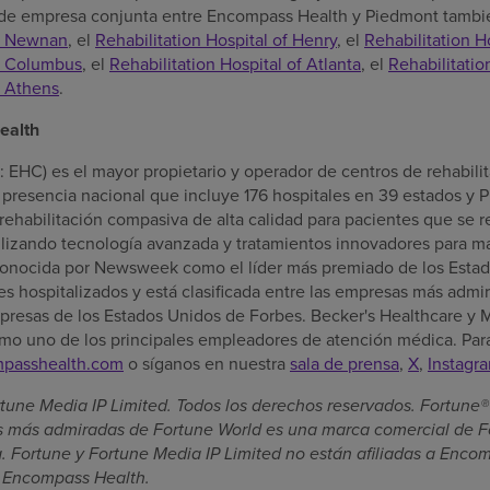
 de empresa conjunta entre Encompass Health y Piedmont tambié
of Newnan
, el
Rehabilitation Hospital of Henry
, el
Rehabilitation H
of Columbus
, el
Rehabilitation Hospital of Atlanta
, el
Rehabilitatio
f Athens
.
ealth
EHC) es el mayor propietario y operador de centros de rehabilita
presencia nacional que incluye 176 hospitales en 39 estados y P
rehabilitación compasiva de alta calidad para pacientes que se 
lizando tecnología avanzada y tratamientos innovadores para ma
onocida por Newsweek como el líder más premiado de los Esta
tes hospitalizados y está clasificada entre las empresas más adm
presas de los Estados Unidos de Forbes. Becker's Healthcare y
mo uno de los principales empleadores de atención médica. Par
passhealth.com
o síganos en nuestra
sala de prensa
,
X
,
Instagr
tune Media IP Limited. Todos los derechos reservados. Fortune
as más admiradas de Fortune World es una marca comercial de F
ia. Fortune y Fortune Media IP Limited no están afiliadas a Enc
e Encompass Health.