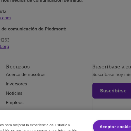
 los medios de comunicación de salud:
912
h.com
s de comunicación de Piedmont:
-1263
.org
Recursos
Suscríbase a n
Acerca de nosotros
Suscríbase hoy mi
Inversores
Suscribirse
Noticias
Empleos
Empleados
es para mejorar la experiencia del usuario y
Aceptar cookie
. También es posible que compartamos información