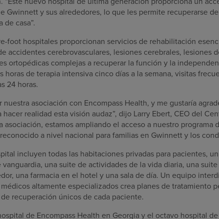
 “Este nuevo hospital de última generación proporciona un acc
e Gwinnett y sus alrededores, lo que les permite recuperarse 
a de casa”.
-foot hospitales proporcionan servicios de rehabilitación esenc
de accidentes cerebrovasculares, lesiones cerebrales, lesiones d
s ortopédicas complejas a recuperar la función y la independen
 horas de terapia intensiva cinco días a la semana, visitas frec
as 24 horas.
 nuestra asociación con Encompass Health, y me gustaría agrade
a hacer realidad esta visión audaz”, dijo Larry Ebert, CEO del C
sta asociación, estamos ampliando el acceso a nuestro programa d
reconocido a nivel nacional para familias en Gwinnett y los con
ital incluyen todas las habitaciones privadas para pacientes, u
vanguardia, una suite de actividades de la vida diaria, una suite 
dor, una farmacia en el hotel y una sala de día. Un equipo interdi
 médicos altamente especializados crea planes de tratamiento p
s de recuperación únicos de cada paciente.
 hospital de Encompass Health en Georgia y el octavo hospital d