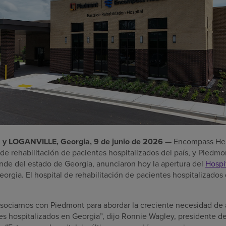
 LOGANVILLE, Georgia, 9 de junio de 2026
— Encompass Heal
de rehabilitación de pacientes hospitalizados del país, y Piedmo
de del estado de Georgia, anunciaron hoy la apertura del
Hospi
eorgia. El hospital de rehabilitación de pacientes hospitalizado
sociarnos con Piedmont para abordar la creciente necesidad de
es hospitalizados en Georgia”, dijo Ronnie Wagley, presidente de