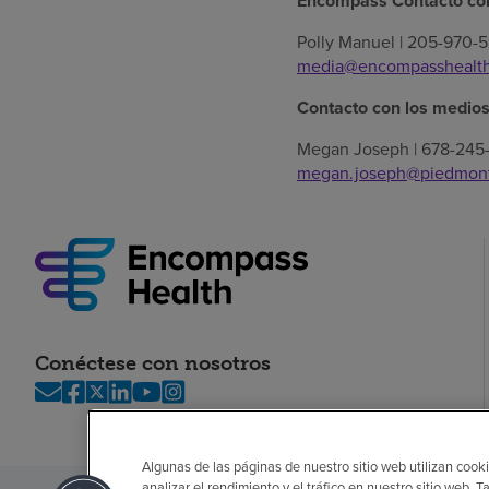
Encompass Contacto con
Polly Manuel | 205-970-5
media@encompasshealt
Contacto con los medio
Megan Joseph | 678-245
megan.joseph@piedmont
Conéctese con nosotros
Algunas de las páginas de nuestro sitio web utilizan cooki
analizar el rendimiento y el tráfico en nuestro sitio web