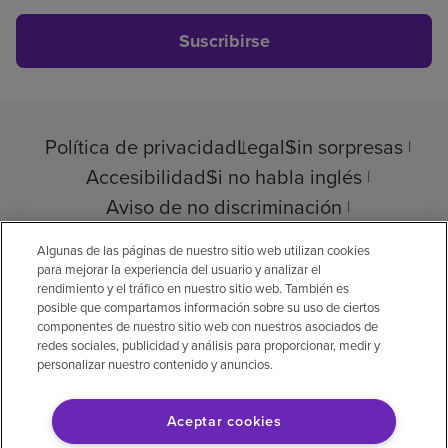
Suscribirse
Política de privacidad
Legal
Sin sorpresas
Accesibilidad
Si no habla inglés
Aviso de no discriminación
Cumplimiento de los proveedores
Algunas de las páginas de nuestro sitio web utilizan cookies
para mejorar la experiencia del usuario y analizar el
rendimiento y el tráfico en nuestro sitio web. También es
posible que compartamos información sobre su uso de ciertos
componentes de nuestro sitio web con nuestros asociados de
© 2026 Encompass Health Corporation
redes sociales, publicidad y análisis para proporcionar, medir y
personalizar nuestro contenido y anuncios.
Preferencias de cookies
Aceptar cookies
Aviso legal: Se tradujo con la ayuda de