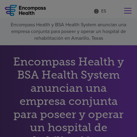
Lista
I
d
de
i
idiomas
Encompass Health y BSA Health System anuncian una
o
Encuentre una localidad cerca de usted
contraída
empresa conjunta para poseer y operar un hospital de
m
a
rehabilitación en Amarillo, Texas
s
e
l
Encompass Health y
Por qué debe elegirnos
e
c
BSA Health System
c
Servicios de rehabilitación
i
o
anuncian una
n
Pacientes y cuidadores
a
empresa conjunta
d
o
para poseer y operar
Recursos de salud
un hospital de
Acerca de nosotros