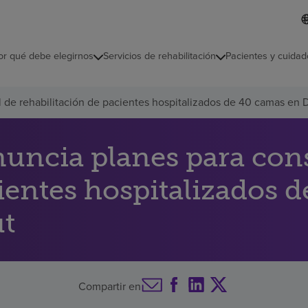
L
I
d
d
i
i
o
or qué debe elegirnos
Servicios de rehabilitación
Pacientes y cuidad
c
m
a
s
l de rehabilitación de pacientes hospitalizados de 40 camas en 
e
l
e
c
ncia planes para const
c
i
cientes hospitalizados 
o
n
a
ut
d
o
Compartir en