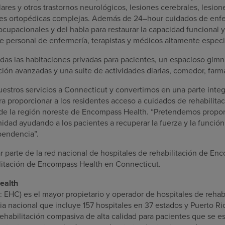
res y otros trastornos neurológicos, lesiones cerebrales, lesion
es ortopédicas complejas. Además de 24–hour cuidados de enfer
 ocupacionales y del habla para restaurar la capacidad funcional y
de personal de enfermería, terapistas y médicos altamente especi
odas las habitaciones privadas para pacientes, un espacioso gimn
ción avanzadas y una suite de actividades diarias, comedor, farm
estros servicios a
Connecticut
y convertirnos en una parte inte
a proporcionar a los residentes acceso a cuidados de rehabilitac
 de la región noreste de Encompass Health. “Pretendemos propor
nidad ayudando a los pacientes a recuperar la fuerza y la función
pendencia”.
ar parte de la red nacional de hospitales de rehabilitación de En
ilitación de Encompass Health en
Connecticut
.
ealth
EHC) es el mayor propietario y operador de hospitales de rehab
ia nacional que incluye 157 hospitales en 37 estados y
Puerto Ri
ehabilitación compasiva de alta calidad para pacientes que se 