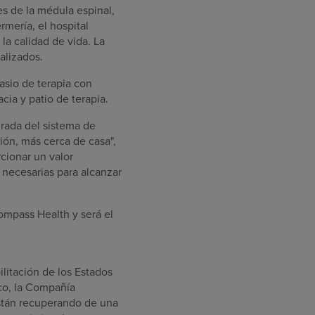
es de la médula espinal,
mería, el hospital
 la calidad de vida. La
alizados.
asio de terapia con
acia y patio de terapia.
grada del sistema de
ión, más cerca de casa",
cionar un valor
 necesarias para alcanzar
compass Health y será el
ilitación de
los Estados
co
, la Compañía
están recuperando de una