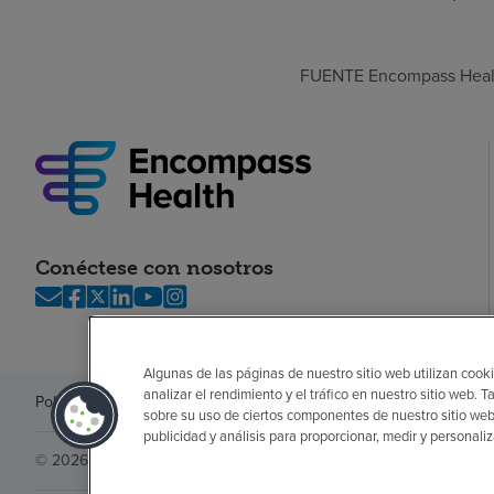
FUENTE Encompass Heal
Conéctese con nosotros
Algunas de las páginas de nuestro sitio web utilizan cooki
analizar el rendimiento y el tráfico en nuestro sitio web
Política de privacidad
Legal
Sin sorpresas
Accesibilidad
Si no habla in
sobre su uso de ciertos componentes de nuestro sitio web
publicidad y análisis para proporcionar, medir y personali
© 2026 Encompass Health Corporation