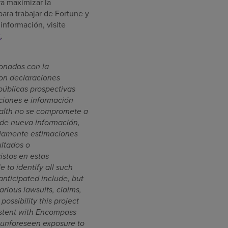
a maximizar la
ara trabajar de Fortune y
información, visite
k
.
ionados con la
son declaraciones
úblicas prospectivas
ciones e información
ealth no se compromete a
 de nueva información,
riamente estimaciones
ultados o
istos en estas
 to identify all such
 anticipated include, but
rious lawsuits, claims,
ossibility this project
sistent with Encompass
f unforeseen exposure to