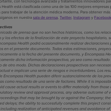
rtante, con tecnología avanzada y tratamientos innovadores par
Health está clasificada como una de las 100 mejores empresas p
 para trabajar de la atención médica moderna. Para obtener más 
síganos en nuestra
sala de prensa
,
Twitter
,
Instagram
y
Faceboo
ectivas
nicado de prensa que no son hechos históricos, como los relac
y los efectos de la finalización de este proyecto hospitalario, 
ncompass Health podrá ocasionalmente realizar declaraciones p
tos en el presente documento. Todas estas estimaciones, proyec
 únicamente a la fecha del presente documento, y Encompass H
licamente dicha información prospectiva, ya sea como resultado
 o de otro modo. Dichas declaraciones prospectivas son necesa
ctual e implican una serie de riesgos e incertidumbres. Los res
e Encompass Health pueden diferir sustancialmente de los prev
s como resultado de una serie de factores. While it is impossible
uld cause actual results or events to differ materially from those
egulatory review and approval process, any adverse outcome of va
roceedings that may be brought by or against the Company; the p
d delays; the ability to successfully complete this project con
, including realization of anticipated revenues and avoidance o