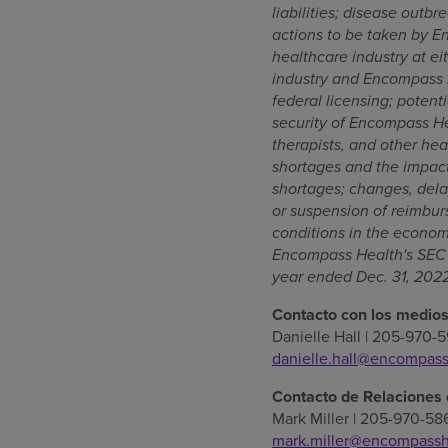
liabilities; disease outb
actions to be taken by E
healthcare industry at ei
industry and Encompass He
federal licensing; potenti
security of Encompass Hea
therapists, and other hea
shortages and the impact
shortages; changes, dela
or suspension of reimbur
conditions in the econom
Encompass Health's SEC f
year ended
Dec. 31, 202
Contacto con los medios
Danielle Hall
| 205-970-5
danielle.hall@encompas
Contacto de Relaciones 
Mark Miller
| 205-970-58
mark.miller@encompassh