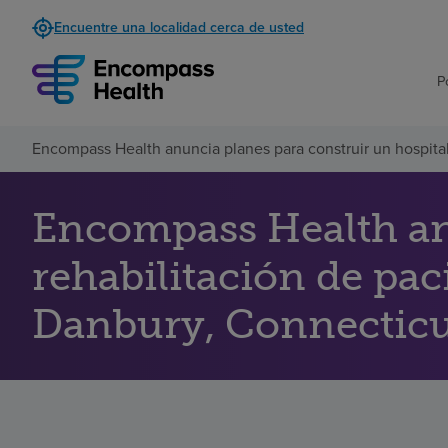
Encuentre una localidad cerca de usted
P
Encompass Health anuncia planes para construir un hospita
Encompass Health anu
rehabilitación de pa
Danbury, Connectic