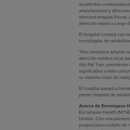
accidentes cerebrovascula
amputaciones y afeccion
ofrecerá terapias físicas,
atención estará a cargo 
El hospital contará con t
tecnologías de rehabilita
"Nos complace ampliar nu
atención médica local par
dijo
Pat Tuer
, presidente
significativo a esta comu
su máximo nivel de inde
El hospital pasará a form
primer hospital de rehab
Acerca de Encompass H
Encompass Health (NYSE: 
Unidos
. Con una presenc
proporciona cuidado de r