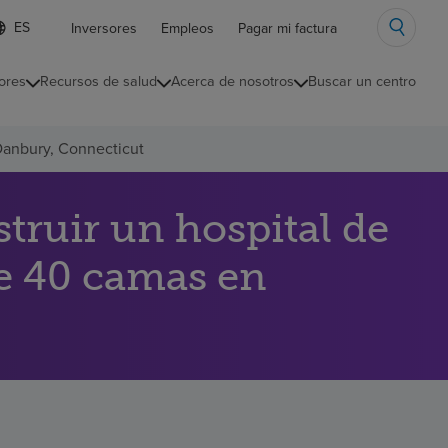
ista
Inversores
Empleos
Pagar mi factura
e
diomas
ores
Recursos de salud
Acerca de nosotros
Buscar un centro
ontraída
Danbury, Connecticut
ruir un hospital de
de 40 camas en