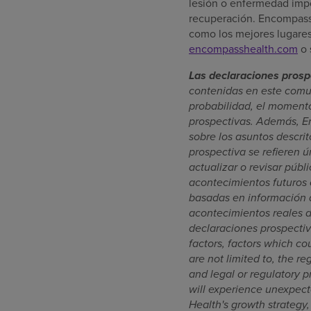
lesión o enfermedad impo
recuperación. Encompass 
como los mejores lugares
encompasshealth.com
o 
Las declaraciones prosp
contenidas en este comu
probabilidad, el momento 
prospectivas. Además, E
sobre los asuntos descri
prospectiva se refieren
actualizar o revisar púb
acontecimientos futuros
basadas en información a
acontecimientos reales d
declaraciones prospectiva
factors, factors which co
are not limited to, the r
and legal or regulatory p
will experience unexpecte
Health's growth strategy