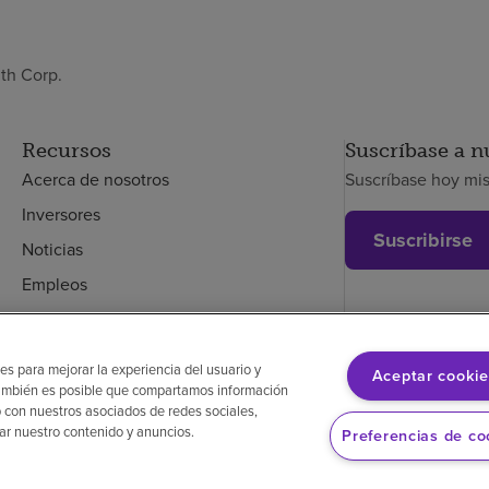
th Corp.
Recursos
Suscríbase a n
Acerca de nosotros
Suscríbase hoy mi
Inversores
Suscribirse
Noticias
Empleos
Empleados
es para mejorar la experiencia del usuario y
Aceptar cookie
. También es posible que compartamos información
glés
Aviso de no discriminación
Cumplimiento de los proveedores
 con nuestros asociados de redes sociales,
zar nuestro contenido y anuncios.
Preferencias de co