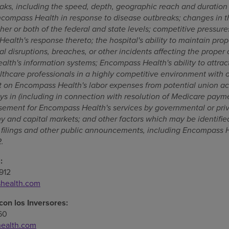
reaks, including the speed, depth, geographic reach and duration
ncompass Health in response to disease outbreaks; changes in th
ther or both of the federal and state levels; competitive pressure
alth's response thereto; the hospital's ability to maintain prop
al disruptions, breaches, or other incidents affecting the proper o
lth's information systems; Encompass Health's ability to attract
lthcare professionals in a highly competitive environment with o
 on Encompass Health's labor expenses from potential union acti
ys in (including in connection with resolution of Medicare payme
sement for Encompass Health's services by governmental or priv
y and capital markets; and other factors which may be identified
ilings and other public announcements, including Encompass He
2
.
:
912
shealth.com
con los Inversores:
60
ealth.com