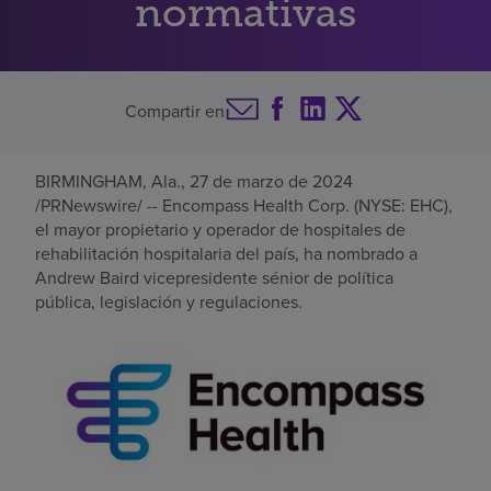
normativas
Buscar un centro
Compartir en
Inversores
Empleos
BIRMINGHAM, Ala.
,
27 de marzo de 2024
Pagar mi factura
/PRNewswire/ -- Encompass Health Corp. (NYSE: EHC),
el mayor propietario y operador de hospitales de
rehabilitación hospitalaria del país, ha nombrado a
Andrew Baird
vicepresidente sénior de política
pública, legislación y regulaciones.