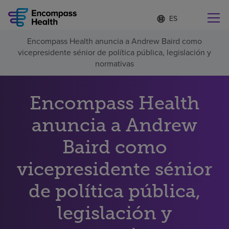
Lista
I
d
de
i
idiomas
Encompass Health anuncia a Andrew Baird como
o
Encuentre una localidad cerca de usted
contraída
vicepresidente sénior de política pública, legislación y
m
a
normativas
s
e
l
Encompass Health
Por qué debe elegirnos
e
c
anuncia a Andrew
c
Servicios de rehabilitación
i
o
Baird como
n
Pacientes y cuidadores
a
vicepresidente sénior
d
o
de política pública,
Recursos de salud
legislación y
Acerca de nosotros