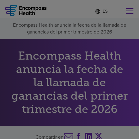
Lista
I
d
de
i
idiomas
Encompass Health anuncia la fecha de la llamada de
o
Encuentre una localidad cerca de usted
contraída
ganancias del primer trimestre de 2026
m
a
s
e
Encompass Health
l
Por qué debe elegirnos
e
anuncia la fecha de
c
c
Servicios de rehabilitación
la llamada de
i
o
n
ganancias del primer
Pacientes y cuidadores
a
d
trimestre de 2026
o
Recursos de salud
Acerca de nosotros
Compartir en