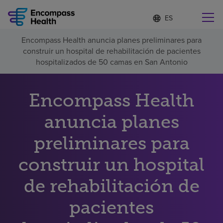
Lista
I
d
de
i
idiomas
Encompass Health anuncia planes preliminares para
o
Encuentre una localidad cerca de usted
contraída
construir un hospital de rehabilitación de pacientes
m
a
hospitalizados de 50 camas en San Antonio
s
e
l
Encompass Health
Por qué debe elegirnos
e
c
anuncia planes
c
Servicios de rehabilitación
i
o
preliminares para
n
Pacientes y cuidadores
a
construir un hospital
d
o
de rehabilitación de
Recursos de salud
pacientes
Acerca de nosotros