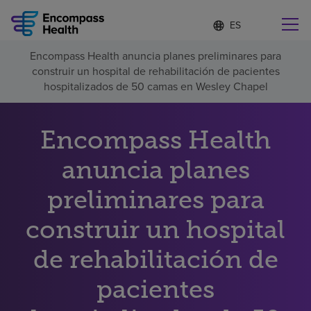
Lista
I
d
de
i
idiomas
Encompass Health anuncia planes preliminares para
o
Encuentre una localidad cerca de usted
contraída
construir un hospital de rehabilitación de pacientes
m
a
hospitalizados de 50 camas en Wesley Chapel
s
e
l
Encompass Health
Por qué debe elegirnos
e
c
anuncia planes
c
Servicios de rehabilitación
i
o
preliminares para
n
Pacientes y cuidadores
a
construir un hospital
d
o
de rehabilitación de
Recursos de salud
pacientes
Acerca de nosotros