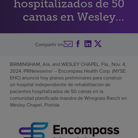
hospitalizados de 50
Buscar un centro
camas en Wesley
Chapel
Inversores
Compartir en
Empleos
Pagar mi factura
BIRMINGHAM, Ala.
and
WESLEY CHAPEL, Fla.
,
Nov. 4,
2024
/PRNewswire/ -- Encompass Health Corp. (NYSE:
EHC) anunció hoy planes preliminares para construir
un hospital independiente de rehabilitación de
pacientes hospitalizados de 50 camas en la
comunidad planificada maestra de Wiregrass Ranch en
Wesley Chapel, Florida
.