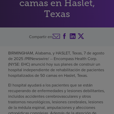
camas en Haslet,
Buscar un centro
Texas
Inversores
Compartir en
Empleos
Pagar mi factura
BIRMINGHAM, Alabama
, y
HASLET, Texas
,
7 de agosto
de 2025
/PRNewswire/ -- Encompass Health Corp.
(NYSE: EHC) anunció hoy sus planes de construir un
hospital independiente de rehabilitación de pacientes
hospitalizados de 50 camas en
Haslet, Texas
.
El hospital ayudará a los pacientes que se están
recuperando de enfermedades y lesiones debilitantes,
incluidos accidentes cerebrovasculares y otros
trastornos neurológicos, lesiones cerebrales, lesiones
de la médula espinal, amputaciones y afecciones
ortopédicas complejas. Además de la atención de