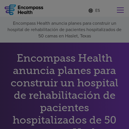
Lista
I
d
de
i
idiomas
Encompass Health anuncia planes para construir un
o
Encuentre una localidad cerca de usted
contraída
hospital de rehabilitación de pacientes hospitalizados de
m
a
50 camas en Haslet, Texas
s
e
l
Encompass Health
Por qué debe elegirnos
e
c
anuncia planes para
c
Servicios de rehabilitación
i
o
construir un hospital
n
Pacientes y cuidadores
a
de rehabilitación de
d
o
pacientes
Recursos de salud
hospitalizados de 50
Acerca de nosotros