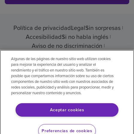
Política de privacidad
Legal
Sin sorpresas
Accesibilidad
Si no habla inglés
Aviso de no discriminación
Cumplimiento de los proveedores
Algunas de las páginas de nuestro sitio web utilizan cookies
para mejorar la experiencia del usuario y analizar el
rendimiento y el tráfico en nuestro sitio web. También es
posible que compartamos información sobre su uso de ciertos
componentes de nuestro sitio web con nuestros asociados de
© 2026 Encompass Health Corporation
redes sociales, publicidad y análisis para proporcionar, medir y
personalizar nuestro contenido y anuncios.
Preferencias de cookies
Aceptar cookies
Aviso legal: Se tradujo con la ayuda de
inteligencia artificial (IA). La versión en inglés
Preferencias de cookies
es la versión oficial.